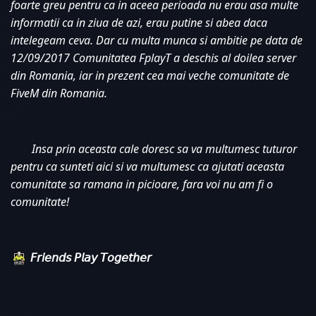
foarte greu pentru ca in aceea perioada nu erau asa multe 
informatii ca in ziua de azi, erau putine si abea daca 
intelegeam ceva. Dar cu multa munca si ambitie pe data de 
12/09/2017 Comunitatea FplayT a deschis al doilea server 
din Romania, iar in prezent cea mai veche comunitate de 
FiveM din Romania. 
Insa prin aceasta cale doresc sa va multumesc tuturor 
pentru ca sunteti aici si va multumesc ca ajutati aceasta 
comunitate sa ramana in picioare, fara voi nu am fi o 
comunitate!
𝘍𝘳𝘪𝘦𝘯𝘥𝘴 𝘗𝘭𝘢𝘺 𝘛𝘰𝘨𝘦𝘵𝘩𝘦𝘳