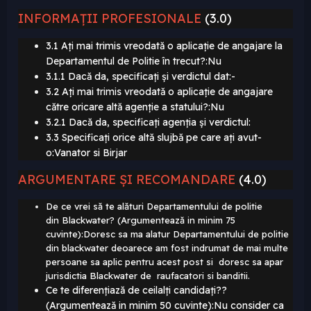
INFORMAȚII PROFESIONALE
(3.0)
3.1 Ați mai trimis vreodată o aplicație de angajare la
Departamentul de Politie în trecut?:Nu
3.1.1 Dacă da, specificați și verdictul dat:-
3.2 Ați mai trimis vreodată o aplicație de angajare
către oricare altă agenție a statului?:Nu
3.2.1 Dacă da, specificați agenția și verdictul:
3.3 Specificați orice altă slujbă pe care ați avut-
o:Vanator si Birjar
ARGUMENTARE ȘI RECOMANDARE
(4.0)
De ce vrei să te alături Departamentului de politie
din Blackwater? (Argumentează in minim 75
cuvinte):Doresc sa ma alatur Departamentului de politie
din blackwater deoarece am fost indrumat de mai multe
persoane sa aplic pentru acest post si doresc sa apar
jurisdictia Blackwater de raufacatori si banditii.
Ce te diferențiază de ceilalți candidați??
(Argumentează in minim 50 cuvinte):Nu consider ca