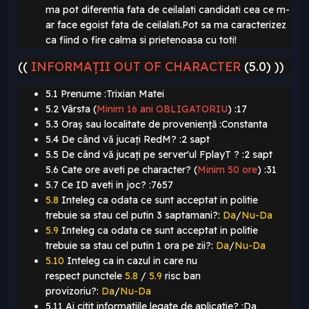
ma pot diferentia fata de ceilalati candidati cea ce m-
ar face egoist fata de ceilalati.Pot sa ma caracterizez
ca fiind o fire calma si prietenoasa cu toti!
((
INFORMAȚII OUT OF CHARACTER
(5.0) ))
5.1 Prenume :Trixian Matei
5.2 Vârsta (
Minim 16 ani OBLIGATORIU
)
:17
5.3 Oraș sau localitate de proveniență :Constanta
5.4 De când vă jucați RedM? :2 sapt
5.5 De când vă jucați pe server'ul FplayT ? :2 sapt
5.6 Cate ore aveti pe character? (
Minim 50 ore
)
:31
5.7 Ce ID aveti in joc? :7657
5.8
Inteleg ca odata ce sunt acceptat in politie
trebuie sa stau cel putin 3 saptamani?:
Da
/
Nu-Da
5.9
Inteleg ca odata ce sunt acceptat in politie
trebuie sa stau cel putin 1 ora pe zii?:
Da
/
Nu-Da
5.10
Inteleg ca in cazul in care nu
respect punctele
5.8
/
5.9
risc ban
provizoriu?:
Da
/
Nu-Da
5.11 Ai citit informatiile legate de aplicatie? :Da