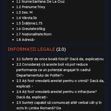
1.1 Nume:Santana De La Cruz
1.2 Prenume:Trixy
1.3 Sex: M
1.4 Vârsta:36
1.5 Înălțime:1.75
1.6 Greutate:65kg
1.7 Naționalitate:Rom
1.8 Adresă:-
INFORMAȚII LEGALE
(2.0)
2.1 Suferiți de orice boală fizică? Dacă da, explicați:nu
2.2 Considerați că aceste boli vă pot reduce
performanța ca un potențial angajat în cadrul
Departamentului de Politie?:-
2.3 Ați fost vreodată arestat pentru o crimă? Dacă da,
explicați: -
2.4 Ați fost vreodată arestat pentru o infracțiune?
Dacă da, explicați:-
2.5 Sunteți capabil să comunicați atât verbal cât și în
scris în Limba Romană?:Da