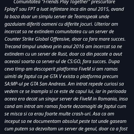
Comunitatea "Friends Play Together" prescurtare 
FplayT sau FPT a luat infiintare inca din anul 2015, avand 
la baza doar un simplu server de Teamspeak unde 
gazduiam diferiti oameni cu diferite jocuri. Ulterior am 
incercat sa ne extindem comunitatea cu un server de 
Counter Strike Global Offensive, doar ca fara mare succes. 
Trecand timpul undeva prin anul 2016 am incercat sa ne 
extindem cu un server de Rust, doar ca din pacate a avut 
aceeasi soarta ca server-ul de CS:GO, fara succes. Dupa 
ceva timp am descoperit platforma FiveM si am ramas 
uimiti de faptul ca pe GTA V exista o platforma precum 
SA:MP-ul pe GTA San Andreas. Am intrat repede curiosi sa 
vedem ce se inampla si ce este de capul lui, iar in perioada 
aceea era decat un singur server de FiveM in Romania, insa 
cand am intrat am ramas foarte dezamagiti de faptul cum 
se misca si ca erau foarte multe crash-uri. Asa ca am 
inceput sa ne documentam absolut peste tot unde gaseam 
cum putem sa dezvoltam un server de genul, doar ca a fost 