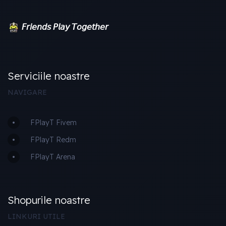
𝘍𝘳𝘪𝘦𝘯𝘥𝘴 𝘗𝘭𝘢𝘺 𝘛𝘰𝘨𝘦𝘵𝘩𝘦𝘳
Serviciile noastre
NAVIGARE
FPlayT Fivem
FPlayT Redm
FPlayT Arena
Shopurile noastre
LINKURI UTILE