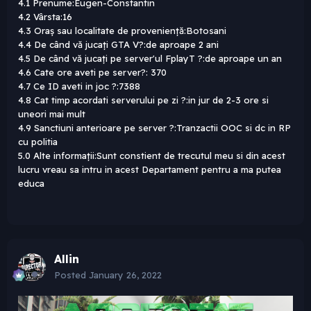
4.1 Prenume:Eugen-Constantin
4.2 Vârsta:16
4.3 Oraș sau localitate de proveniență:Botosani
4.4 De când vă jucați GTA V?:de aproape 2 ani
4.5 De când vă jucați pe server'ul FplayT ?:de aproape un an
4.6 Cate ore aveti pe server?: 370
4.7 Ce ID aveti in joc ?:7388
4.8 Cat timp acordati serverului pe zi ?:in jur de 2-3 ore si
uneori mai mult
4.9 Sanctiuni anterioare pe server ?:Tranzactii OOC si dc in RP
cu politia
5.0 Alte informații:Sunt constient de trecutul meu si din acest
lucru vreau sa intru in acest Departament pentru a ma putea
educa
Allin
Posted
January 26, 2022