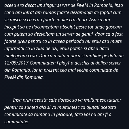
aceea era decat un singur server de FiveM in Romania, insa 
cand am intrat am ramas foarte dezamagiti de faptul cum 
se misca si ca erau foarte multe crash-uri. Asa ca am 
inceput sa ne documentam absolut peste tot unde gaseam 
cum putem sa dezvoltam un server de genul, doar ca a fost 
foarte greu pentru ca in aceea perioada nu erau asa multe 
informatii ca in ziua de azi, erau putine si abea daca 
intelegeam ceva. Dar cu multa munca si ambitie pe data de 
12/09/2017 Comunitatea FplayT a deschis al doilea server 
din Romania, iar in prezent cea mai veche comunitate de 
FiveM din Romania. 
Insa prin aceasta cale doresc sa va multumesc tuturor 
pentru ca sunteti aici si va multumesc ca ajutati aceasta 
comunitate sa ramana in picioare, fara voi nu am fi o 
comunitate!