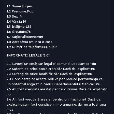
1.1 Nume:Eugen
1.2 Prenume:Pop
1.3 Sex: M
1.4 Vârsta:19
1.5 Înălțime:1,85
1.6 Greutate:76
1.7 Naționalitate:roman
1.8 Adresă:nu am inca o casa
1.9 Număr de telefon:444-6049
INFORMAȚII LEGALE [2.0]
2.1 Sunteți un cetățean legal al comunei Los Santos?:da
2.2 Suferiți de orice boală cronică? Dacă da, explicați:nu
2.3 Suferiți de orice boală fizică? Dacă da, explicați:nu
2.4 Considerați că aceste boli vă pot reduce performanța ca
un potențial angajat în cadrul Departamentului Medical?:nu
2.5 Ați fost vreodată arestat pentru o crimă? Dacă da, explicați:
nu
2.6 Ați fost vreodată arestat pentru o infracțiune? Dacă da,
explicați:da,am fost conplice intr-o urmarire, dar nu a fost vina
mea