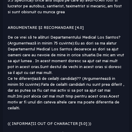
3.3 Specificați orice altă slujbă pe care ați avut-o:Am fost si
lucrator pe autobuz, santierist, taximetrist si mecanic, am fost
si sunt obisnuit cu munca grea
ARGUMENTARE ȘI RECOMANDARE [4.0]
De ce vrei să te alături Departamentului Medical Los Santos?
(Argumentează in minim 75 cuvinte):Eu as dori sa ma alatur
Departamentul Medical Los Santos deoarece as dori sa ajut
oameni care au nevoie de mine in orice situatie.De mic am vrut
sa ajut lumea . In acest moment doresc sa ajut cat mai mult
pot in acest oras.Sunt destul de vechi in acest oras si doresc
sa il ajut cu cat mai mult.
Ce te diferențiază de ceilalți candidați?? (Argumentează in
minim 50 cuvinte):Fata de ceilalti candidati nu sunt prea diferit ,
dar as putea sa fiu cat mai activ si sa pot sa ajut cat mai
mult.Imi pot aloca cat mai mult timp pentru acest oras.Acest
motiv ar fi unul din cateva altele care ma poate diferentia de
ceilalti.
(( INFORMAȚII OUT OF CHARACTER [5.0] ))