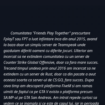
Comunitatea "Friends Play Together" prescurtare 
FplayT sau FPT a luat infiintare inca din anul 2015, avand 
la baza doar un simplu server de Teamspeak unde 
gazduiam diferiti oameni cu diferite jocuri. Ulterior am 
incercat sa ne extindem comunitatea cu un server de 
Counter Strike Global Offensive, doar ca fara mare succes. 
Trecand timpul undeva prin anul 2016 am incercat sa ne 
extindem cu un server de Rust, doar ca din pacate a avut 
aceeasi soarta ca server-ul de CS:GO, fara succes. Dupa 
ceva timp am descoperit platforma FiveM si am ramas 
uimiti de faptul ca pe GTA V exista o platforma precum 
SA:MP-ul pe GTA San Andreas. Am intrat repede curiosi sa 
vedem ce se inampla si ce este de capul lui, iar in perioada 