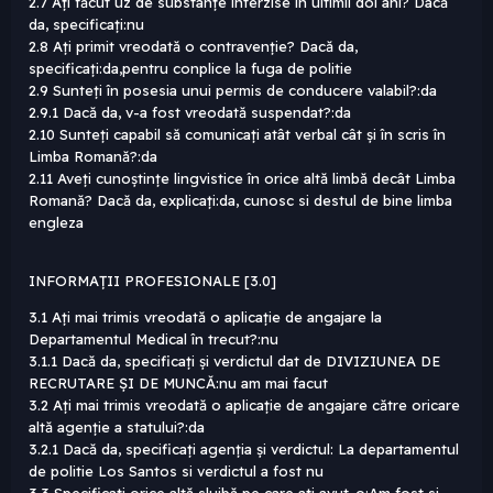
2.7 Ați făcut uz de substanțe interzise în ultimii doi ani? Dacă
da, specificați:nu
2.8 Ați primit vreodată o contravenție? Dacă da,
specificați:da,pentru conplice la fuga de politie
2.9 Sunteți în posesia unui permis de conducere valabil?:da
2.9.1 Dacă da, v-a fost vreodată suspendat?:da
2.10 Sunteți capabil să comunicați atât verbal cât și în scris în
Limba Romană?:da
2.11 Aveți cunoștințe lingvistice în orice altă limbă decât Limba
Romană? Dacă da, explicați:da, cunosc si destul de bine limba
engleza
INFORMAȚII PROFESIONALE [3.0]
3.1 Ați mai trimis vreodată o aplicație de angajare la
Departamentul Medical în trecut?:nu
3.1.1 Dacă da, specificați și verdictul dat de DIVIZIUNEA DE
RECRUTARE ȘI DE MUNCĂ:nu am mai facut
3.2 Ați mai trimis vreodată o aplicație de angajare către oricare
altă agenție a statului?:da
3.2.1 Dacă da, specificați agenția și verdictul: La departamentul
de politie Los Santos si verdictul a fost nu