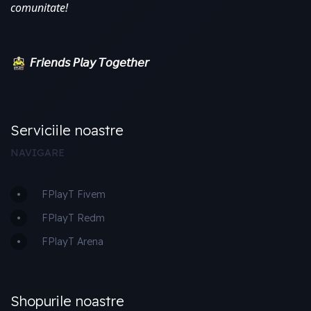
comunitate!
𝘍𝘳𝘪𝘦𝘯𝘥𝘴 𝘗𝘭𝘢𝘺 𝘛𝘰𝘨𝘦𝘵𝘩𝘦𝘳
Serviciile noastre
NAVIGARE
FPlayT Fivem
FPlayT Redm
FPlayT Arena
Shopurile noastre