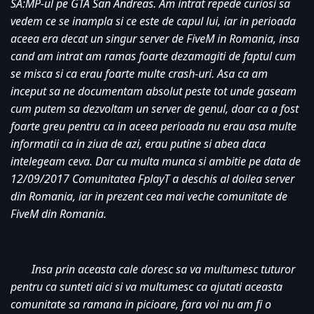
SA:MP-ul pe GTA San Andreas. Am intrat repede curiosi sa 
vedem ce se inampla si ce este de capul lui, iar in perioada 
aceea era decat un singur server de FiveM in Romania, insa 
cand am intrat am ramas foarte dezamagiti de faptul cum 
se misca si ca erau foarte multe crash-uri. Asa ca am 
inceput sa ne documentam absolut peste tot unde gaseam 
cum putem sa dezvoltam un server de genul, doar ca a fost 
foarte greu pentru ca in aceea perioada nu erau asa multe 
informatii ca in ziua de azi, erau putine si abea daca 
intelegeam ceva. Dar cu multa munca si ambitie pe data de 
12/09/2017 Comunitatea FplayT a deschis al doilea server 
din Romania, iar in prezent cea mai veche comunitate de 
FiveM din Romania. 
Insa prin aceasta cale doresc sa va multumesc tuturor 
pentru ca sunteti aici si va multumesc ca ajutati aceasta 
comunitate sa ramana in picioare, fara voi nu am fi o 