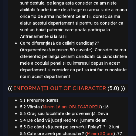
sunt destule, pe langa asta consider ca am niste
abilitatii foarte bune de a trage cu arma si de a imana
orice tip de arma indiferent ce ar fii, doresc sa ma
alatur acestui departament si pentru ca consider ca
sunt un baiat puternic care poata participa la
Antrenamente si la razii
Ce te diferențiază de ceilalți candidați??
(Argumentează in minim 50 cuvinte): Consider ca ma
diferientez pe langa ceilanti candidatii cu cunostintele
mele a codului penal si cu interesul depus in acest
departament si consider ca pot sa imi fac cunostiinte
noi in acest departament
((
INFORMAȚII OUT OF CHARACTER
(5.0) ))
5.1 Prenume :Rares
5.2 Vârsta (
Minim 16 ani OBLIGATORIU
)
:16
5.3 Oraș sau localitate de proveniență :Deva
5.4 De când vă jucați RedM? jumate de an
5.5 De când vă jucați pe server'ul FplayT ? : 2 luni
5.6 Cate ore aveti pe character? (
Minim 50 ore
)
:77