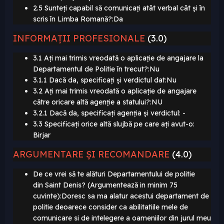
2.5 Sunteți capabil să comunicați atât verbal cât și în
scris în Limba Romană?:Da
INFORMAȚII PROFESIONALE
(3.0)
3.1 Ați mai trimis vreodată o aplicație de angajare la
Departamentul de Politie în trecut?:Nu
3.1.1 Dacă da, specificați și verdictul dat:Nu
3.2 Ați mai trimis vreodată o aplicație de angajare
către oricare altă agenție a statului?:NU
3.2.1 Dacă da, specificați agenția și verdictul: -
3.3 Specificați orice altă slujbă pe care ați avut-o:
Birjar
ARGUMENTARE ȘI RECOMANDARE
(4.0)
De ce vrei să te alături Departamentului de politie
din Saint Denis? (Argumentează in minim 75
cuvinte):Doresc sa ma alatur acestui departament de
politie deoarece consider ca abilitatiile mele de
comunicare si de intelegere a oameniilor din jurul meu