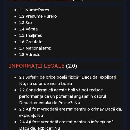
1.1 Nume:Rares
1.2 Prenume:Hurero
1.3 Sex:
1.4 Vârsta:
1.5 Înălțime:
1.6 Greutate:
1.7 Naționalitate:
1.8 Adresă:
INFORMAȚII LEGALE
(2.0)
2.1 Suferiți de orice boală fizică? Dacă da, explicați:
Nu, nu sufar de nici o boala
2.2 Considerați că aceste boli vă pot reduce
performanța ca un potențial angajat în cadrul
Departamentului de Politie?: Nu
2.3 Ați fost vreodată arestat pentru o crimă? Dacă da,
explicați: Nu
2.4 Ați fost vreodată arestat pentru o infracțiune?
Dacă da, explicați:Nu