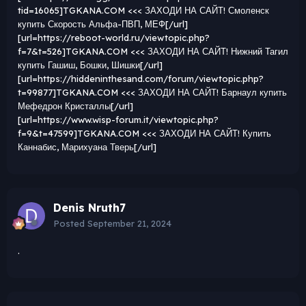
tid=16065]TGKANA.COM <<< ЗАХОДИ НА САЙТ! Смоленск
купить Скорость Альфа-ПВП, МЕФ[/url]
[url=https://reboot-world.ru/viewtopic.php?
f=7&t=526]TGKANA.COM <<< ЗАХОДИ НА САЙТ! Нижний Тагил
купить Гашиш, Бошки, Шишки[/url]
[url=https://hiddeninthesand.com/forum/viewtopic.php?
t=99877]TGKANA.COM <<< ЗАХОДИ НА САЙТ! Барнаул купить
Мефедрон Кристаллы[/url]
[url=https://www.wisp-forum.it/viewtopic.php?
f=9&t=47599]TGKANA.COM <<< ЗАХОДИ НА САЙТ! Купить
Каннабис, Марихуана Тверь[/url]
Denis Nruth7
Posted
September 21, 2024
.