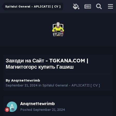
Spitalul General - APLICATII [ CV ]
Заходи на Сайт - TGKANA.COM |
Магнитогорс купить Гашиш
By
Anqrnettewrimb
September 21, 2024
in
Spitalul General - APLICATII [ CV ]
Anqrnettewrimb
Posted
September 21, 2024