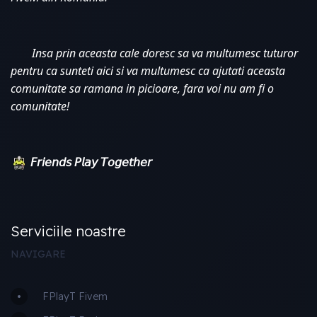
Insa prin aceasta cale doresc sa va multumesc tuturor 
pentru ca sunteti aici si va multumesc ca ajutati aceasta 
comunitate sa ramana in picioare, fara voi nu am fi o 
comunitate!
𝘍𝘳𝘪𝘦𝘯𝘥𝘴 𝘗𝘭𝘢𝘺 𝘛𝘰𝘨𝘦𝘵𝘩𝘦𝘳
Serviciile noastre
NAVIGARE
FPlayT Fivem