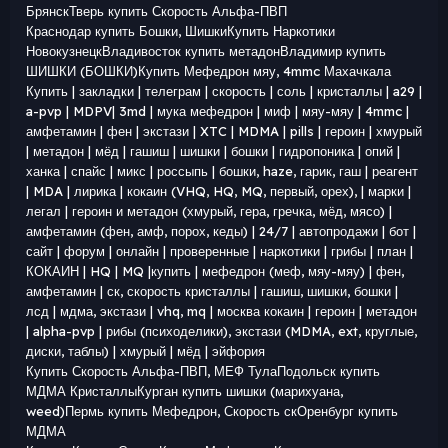
БрянскТверь купить Скорость Альфа-ПВП
Краснодар купить Бошки, ШишкиКупить Наркотики
НовокузнецкВладивосток купить метадонВладимир купить
ШИШКИ (БОШКИ)Купить Мефедрон мяу, 4mmc Махачкала
Купить | закладки | телеграм | скорость | соль | кристаллы | a29 |
a-pvp | MDPV| 3md | мука мефедрон | миф | мяу-мяу | 4mmc |
амфетамин | фен | экстази | XTC | MDMA | pills | героин | хмурый
| метадон | мёд | гашиш | шишки | бошки | гидропоника | опий |
ханка | спайс | микс | россыпь | бошки, haze, гарик, гаш | реагент
| MDA | лирика | кокаин (VHQ, HQ, MQ, первый, орех), | марки |
легал | героин и метадон (хмурый, гера, гречка, мёд, мясо) |
амфетамин (фен, амф, порох, кеды) | 24/7 | автопродажи | бот |
сайт | форум | онлайн | проверенные | наркотики | грибы | план |
КОКАИН | HQ | MQ |купить | мефедрон (меф, мяу-мяу) | фен,
амфетамин | ск, скорость кристаллы | гашиш, шишки, бошки |
лсд | мдма, экстази | vhq, mq | москва кокаин | героин | метадон
| alpha-pvp | рибы (психоделики), экстази (MDMA, ext, круглые,
диски, таблы) | хмурый | мёд | эйфория
Купить Скорость Альфа-ПВП, МЕФ ТулаПодольск купить
МДМА КристаллыКурган купить шишки (марихуана,
weed)Пермь купить Мефедрон, Скорость скОренбург купить
МДМА