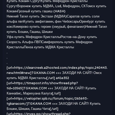
Купить Кокаин СургутКупить Мефедрон Кристаллы
СургутВоронеж купить МДМА, Lsd, Мефедрон, СКТомск купить
КокаинГрозный купить гашиш (HASH)
Нижний Тагил купить Экстази (МДМА)Саратов купить соли
альфа пвпКупить амфетамин, фен ЧебоксарыОренбург купить
коксКемерово купить героин (хмурый, фенатанил)Нижний Тагил
купить Бошки, Гашиш, Шишки
Уфа купить Мефедрон КристаллыРостов-на-Дону купить
Скорость Альфа-ПВПСимферополь купить Мефедрон
КристаллыПенза купить МДМА Кристаллы
.
.
.
[url=https://clearcreek.a2hosted.com/index.php/topic,240443.
new.html#new]TGKANA.COM <<< ЗАХОДИ НА САЙТ! Омск
купить МДМА Кристаллы[/url] a41e352
[url=https://timepost.info/showthread.php?
tid=10565]TGKANA.COM <<< ЗАХОДИ НА САЙТ! Купить
Каннабис, Марихуана Калуга[/url]
[url=https://velopiter.spb.ru/forum/topic/265693-
tgkanacom/]TGKANA.COM <<< ЗАХОДИ НА САЙТ! Купить
Бошки, Шишки, Гашиш Чита[/url]
[url=https://invex.gg/showthread.php?