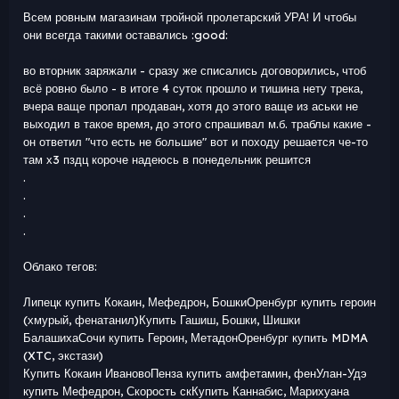
Всем ровным магазинам тройной пролетарский УРА! И чтобы
они всегда такими оставались :good:
во вторник заряжали - сразу же списались договорились, чтоб
всё ровно было - в итоге 4 суток прошло и тишина нету трека,
вчера ваще пропал продаван, хотя до этого ваще из аськи не
выходил в такое время, до этого спрашивал м.б. траблы какие -
он ответил "что есть не большие" вот и походу решается че-то
там х3 пздц короче надеюсь в понедельник решится
.
.
.
.
Облако тегов:
Липецк купить Кокаин, Мефедрон, БошкиОренбург купить героин
(хмурый, фенатанил)Купить Гашиш, Бошки, Шишки
БалашихаСочи купить Героин, МетадонОренбург купить MDMA
(XTC, экстази)
Купить Кокаин ИвановоПенза купить амфетамин, фенУлан-Удэ
купить Мефедрон, Скорость скКупить Каннабис, Марихуана