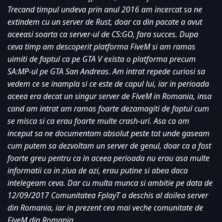
Trecand timpul undeva prin anul 2016 am incercat sa ne 
extindem cu un server de Rust, doar ca din pacate a avut 
aceeasi soarta ca server-ul de CS:GO, fara succes. Dupa 
ceva timp am descoperit platforma FiveM si am ramas 
uimiti de faptul ca pe GTA V exista o platforma precum 
SA:MP-ul pe GTA San Andreas. Am intrat repede curiosi sa 
vedem ce se inampla si ce este de capul lui, iar in perioada 
aceea era decat un singur server de FiveM in Romania, insa 
cand am intrat am ramas foarte dezamagiti de faptul cum 
se misca si ca erau foarte multe crash-uri. Asa ca am 
inceput sa ne documentam absolut peste tot unde gaseam 
cum putem sa dezvoltam un server de genul, doar ca a fost 
foarte greu pentru ca in aceea perioada nu erau asa multe 
informatii ca in ziua de azi, erau putine si abea daca 
intelegeam ceva. Dar cu multa munca si ambitie pe data de 
12/09/2017 Comunitatea FplayT a deschis al doilea server 
din Romania, iar in prezent cea mai veche comunitate de 
FiveM din Romania. 