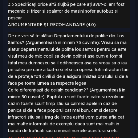
3.3 Specificați orice altă slujbă pe care ați avut-o: am fost
mecanic si frizer si spalator de masini sofer autobuz si
pescar
ARGUMENTARE ȘI RECOMANDARE (4.0)
De ce vrei să te alături Departamentului de politie din Los
Santos? (Argumentează in minim 75 cuvinte): Vreau sa ma
alatur departamentului de politie los santos pentru ca este
visul meu de mic copil sa devin politist asa cum a fost si
tatal meu dumnezeu sa il odihneasca asa ca vreau sa o iau
pe calea pe care a luat-o si el si sa opresc toti infractori tari
de a proteja toti civili si de a asigura linistea orasului si de a
face pe toata lumea sa respecte legea
Ce te diferențiază de ceilalți candidați?? (Argumentează in
minim 50 cuvinte): Faptul ca sunt foarte calm si rezolv un
caz in foarte scurt timp stiu sa calmez apele in caz de
panica si de a face poporul cat mai bun, cat si despre
infractori stiu sa ii trag de limba astfel vom putea afla cat
mai multe informatii de exemplu daca sunt mai multi in
banda de traficati sau criminali numele acestora si etc