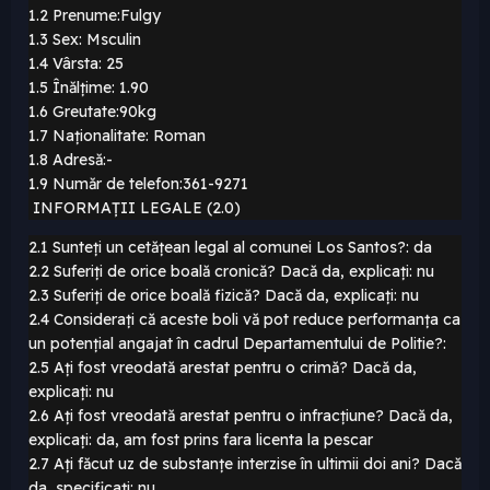
1.2 Prenume:Fulgy
1.3 Sex: Msculin
1.4 Vârsta: 25
1.5 Înălțime: 1.90
1.6 Greutate:90kg
1.7 Naționalitate: Roman
1.8 Adresă:-
1.9 Număr de telefon:361-9271
INFORMAȚII LEGALE (2.0)
2.1 Sunteți un cetățean legal al comunei Los Santos?: da
2.2 Suferiți de orice boală cronică? Dacă da, explicați: nu
2.3 Suferiți de orice boală fizică? Dacă da, explicați: nu
2.4 Considerați că aceste boli vă pot reduce performanța ca
un potențial angajat în cadrul Departamentului de Politie?:
2.5 Ați fost vreodată arestat pentru o crimă? Dacă da,
explicați: nu
2.6 Ați fost vreodată arestat pentru o infracțiune? Dacă da,
explicați: da, am fost prins fara licenta la pescar
2.7 Ați făcut uz de substanțe interzise în ultimii doi ani? Dacă
da, specificați: nu