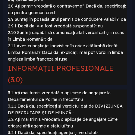
2.8 Ați primit vreodată o contravenție? Dacă da, specificați:
da pentru geamuri cred
2.9 Sunteți în posesia unui permis de conducere valabil?: da
2.9.1 Dacă da, v-a fost vreodată suspendat?: nu
2.10 Sunteți capabil să comunicați atât verbal cât și în scris
în Limba Romană?: da
2.11 Aveți cunoștințe lingvistice în orice altă limbă decât
Limba Romană? Dacă da, explicați: mai pot vorbi in limba
engleza limba franceza si rusa
INFORMAȚII PROFESIONALE
(3.0)
3.1 Ați mai trimis vreodată o aplicație de angajare la
Departamentul de Politie în trecut?:nu
3.1.1 Dacă da, specificați și verdictul dat de DIVIZIUNEA
DE RECRUTARE ȘI DE MUNCĂ:-
3.2 Ați mai trimis vreodată o aplicație de angajare către
oricare altă agenție a statului?:nu
3.2.1 Dacă da, specificați agenția și verdictul:-