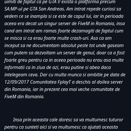
uimiti de faptul ca pe GTA V exista o platforma precum 
SA:MP-ul pe GTA San Andreas. Am intrat repede curiosi sa 
vedem ce se inampla si ce este de capul lui, iar in perioada 
aceea era decat un singur server de FiveM in Romania, insa 
cand am intrat am ramas foarte dezamagiti de faptul cum 
se misca si ca erau foarte multe crash-uri. Asa ca am 
inceput sa ne documentam absolut peste tot unde gaseam 
cum putem sa dezvoltam un server de genul, doar ca a fost 
foarte greu pentru ca in aceea perioada nu erau asa multe 
informatii ca in ziua de azi, erau putine si abea daca 
intelegeam ceva. Dar cu multa munca si ambitie pe data de 
12/09/2017 Comunitatea FplayT a deschis al doilea server 
din Romania, iar in prezent cea mai veche comunitate de 
FiveM din Romania. 
Insa prin aceasta cale doresc sa va multumesc tuturor 
pentru ca sunteti aici si va multumesc ca ajutati aceasta 