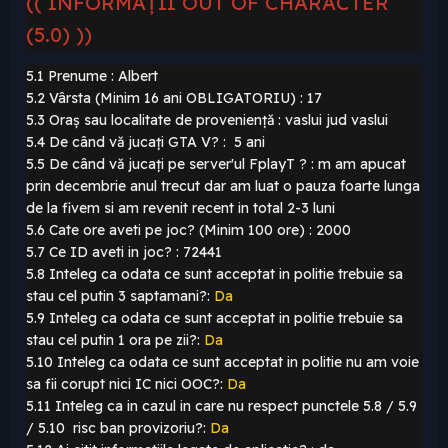
(( INFORMAȚII OUT OF CHARACTER
(5.0) ))
5.1 Prenume : Albert
5.2 Vârsta (Minim 16 ani OBLIGATORIU) : 17
5.3 Oraș sau localitate de proveniență : vaslui jud vaslui
5.4 De când vă jucați GTA V? : 5 ani
5.5 De când vă jucați pe server'ul FplayT ? : m am apucat
prin decembrie anul trecut dar am luat o pauza foarte lunga
de la fivem si am revenit recent in total 2-3 luni
5.6 Cate ore aveti pe joc? (Minim 100 ore) : 2000
5.7 Ce ID aveti in joc? : 72441
5.8 Inteleg ca odata ce sunt acceptat in politie trebuie sa
stau cel putin 3 saptamani?:
Da
5.9 Inteleg ca odata ce sunt acceptat in politie trebuie sa
stau cel putin 1 ora pe zii?:
Da
5.10 Inteleg ca odata ce sunt acceptat in politie nu am voie
sa fii corupt nici IC nici OOC?:
Da
5.11 Inteleg ca in cazul in care nu respect punctele 5.8 / 5.9
/ 5.10 risc ban provizoriu?:
Da