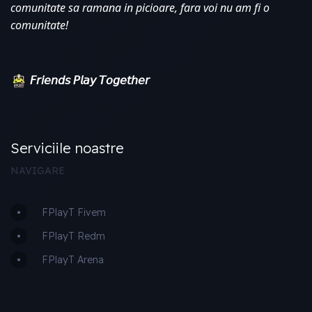
comunitate sa ramana in picioare, fara voi nu am fi o 
comunitate!
𝘍𝘳𝘪𝘦𝘯𝘥𝘴 𝘗𝘭𝘢𝘺 𝘛𝘰𝘨𝘦𝘵𝘩𝘦𝘳
Serviciile noastre
NAVIGARE
FPlayT Fivem
FPlayT Redm
FPlayT Arena