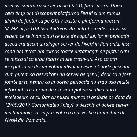
aceeasi soarta ca server-ul de CS:GO, fara succes. Dupa 
ceva timp am descoperit platforma FiveM si am ramas 
uimiti de faptul ca pe GTA V exista o platforma precum 
SA:MP-ul pe GTA San Andreas. Am intrat repede curiosi sa 
vedem ce se inampla si ce este de capul lui, iar in perioada 
aceea era decat un singur server de FiveM in Romania, insa 
cand am intrat am ramas foarte dezamagiti de faptul cum 
se misca si ca erau foarte multe crash-uri. Asa ca am 
inceput sa ne documentam absolut peste tot unde gaseam 
cum putem sa dezvoltam un server de genul, doar ca a fost 
foarte greu pentru ca in aceea perioada nu erau asa multe 
informatii ca in ziua de azi, erau putine si abea daca 
intelegeam ceva. Dar cu multa munca si ambitie pe data de 
12/09/2017 Comunitatea FplayT a deschis al doilea server 
din Romania, iar in prezent cea mai veche comunitate de 
FiveM din Romania. 