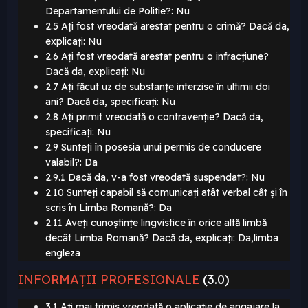
Departamentului de Politie?: Nu
2.5 Ați fost vreodată arestat pentru o crimă? Dacă da,
explicați: Nu
2.6 Ați fost vreodată arestat pentru o infracțiune?
Dacă da, explicați: Nu
2.7 Ați făcut uz de substanțe interzise în ultimii doi
ani? Dacă da, specificați: Nu
2.8 Ați primit vreodată o contravenție? Dacă da,
specificați: Nu
2.9 Sunteți în posesia unui permis de conducere
valabil?: Da
2.9.1 Dacă da, v-a fost vreodată suspendat?: Nu
2.10 Sunteți capabil să comunicați atât verbal cât și în
scris în Limba Romană?: Da
2.11 Aveți cunoștințe lingvistice în orice altă limbă
decât Limba Romană? Dacă da, explicați: Da,limba
engleza
INFORMAȚII PROFESIONALE
(3.0)
3.1 Ați mai trimis vreodată o aplicație de angajare la