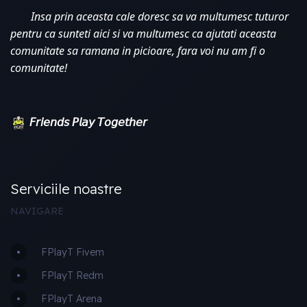
Insa prin aceasta cale doresc sa va multumesc tuturor 
pentru ca sunteti aici si va multumesc ca ajutati aceasta 
comunitate sa ramana in picioare, fara voi nu am fi o 
comunitate!
𝘍𝘳𝘪𝘦𝘯𝘥𝘴 𝘗𝘭𝘢𝘺 𝘛𝘰𝘨𝘦𝘵𝘩𝘦𝘳
Serviciile noastre
NAVIGARE
FPlayT Fivem
FPlayT Redm
FPlayT Arena