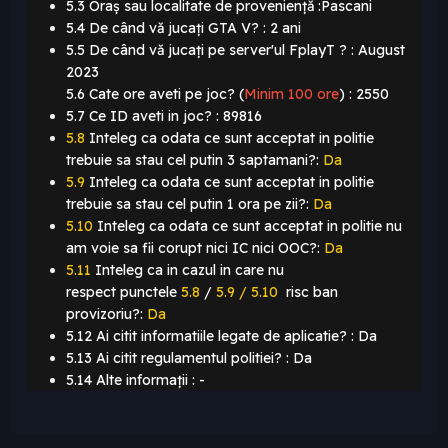
5.3 Oraș sau localitate de proveniență :Pascani
5.4 De când vă jucați GTA V? : 2 ani
5.5 De când vă jucați pe server'ul FplayT ? : August
2023
5.6 Cate ore aveti pe joc? (
Minim 100 ore
)
: 2550
5.7 Ce ID aveti in joc? : 89816
5.8
Inteleg ca odata ce sunt acceptat in politie
trebuie sa stau cel putin 3 saptamani?:
Da
5.9
Inteleg ca odata ce sunt acceptat in politie
trebuie sa stau cel putin 1 ora pe zii?:
Da
5.10
Inteleg ca odata ce sunt acceptat in politie nu
am voie sa fii corupt nici IC nici OOC?:
Da
5.11
Inteleg ca in cazul in care nu
respect punctele
5.8
/
5.9 / 5.10
risc ban
provizoriu?:
Da
5.12 Ai citit informatiile legate de aplicatie? : Da
5.13 Ai citit regulamentul politiei? : Da
5.14 Alte informații : -