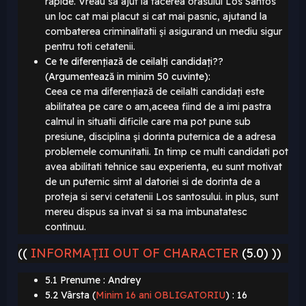
rapide. Vreau sa ajut la facerea orasului Los Santos
un loc cat mai placut si cat mai pasnic, ajutand la
combaterea criminalitatii și asigurand un mediu sigur
pentru toti cetatenii.
Ce te diferențiază de ceilalți candidați??
(Argumentează in minim 50 cuvinte):
Ceea ce ma diferențiază de ceilalti candidați este
abilitatea pe care o am,aceea fiind de a imi pastra
calmul in situatii dificile care ma pot pune sub
presiune, disciplina și dorinta puternica de a adresa
problemele comunitatii. In timp ce multi candidati pot
avea abilitati tehnice sau experienta, eu sunt motivat
de un puternic simt al datoriei si de dorinta de a
proteja si servi cetatenii Los santosului. in plus, sunt
mereu dispus sa invat si sa ma imbunatatesc
continuu.
((
INFORMAȚII OUT OF CHARACTER
(5.0) ))
5.1 Prenume : Andrey
5.2 Vârsta (
Minim 16 ani OBLIGATORIU
)
: 16