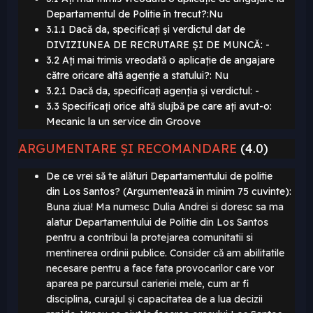
Departamentul de Politie în trecut?:Nu
3.1.1 Dacă da, specificați și verdictul dat de
DIVIZIUNEA DE RECRUTARE ȘI DE MUNCĂ: -
3.2 Ați mai trimis vreodată o aplicație de angajare
către oricare altă agenție a statului?: Nu
3.2.1 Dacă da, specificați agenția și verdictul: -
3.3 Specificați orice altă slujbă pe care ați avut-o:
Mecanic la un service din Groove
ARGUMENTARE ȘI RECOMANDARE
(4.0)
De ce vrei să te alături Departamentului de politie
din Los Santos? (Argumentează in minim 75 cuvinte):
Buna ziua! Ma numesc Dulia Andrei si doresc sa ma
alatur Departamentului de Politie din Los Santos
pentru a contribui la protejarea comunitatii si
mentinerea ordinii publice. Consider că am abilitatile
necesare pentru a face fata provocarilor care vor
aparea pe parcursul carieriei mele, cum ar fi
disciplina, curajul și capacitatea de a lua decizii