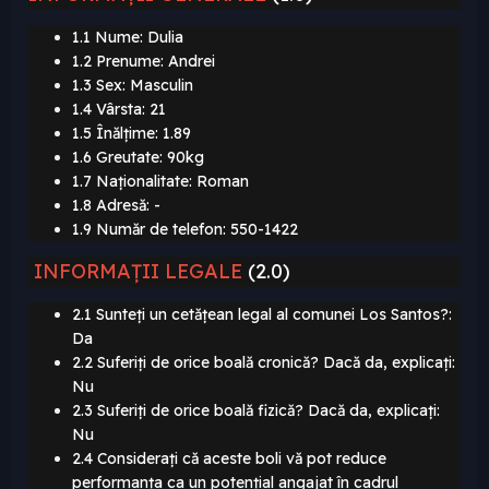
1.1 Nume: Dulia
1.2 Prenume: Andrei
1.3 Sex: Masculin
1.4 Vârsta: 21
1.5 Înălțime: 1.89
1.6 Greutate: 90kg
1.7 Naționalitate: Roman
1.8 Adresă: -
1.9 Număr de telefon: 550-1422
INFORMAȚII LEGALE
(2.0)
2.1 Sunteți un cetățean legal al comunei Los Santos?:
Da
2.2 Suferiți de orice boală cronică? Dacă da, explicați:
Nu
2.3 Suferiți de orice boală fizică? Dacă da, explicați:
Nu
2.4 Considerați că aceste boli vă pot reduce
performanța ca un potențial angajat în cadrul