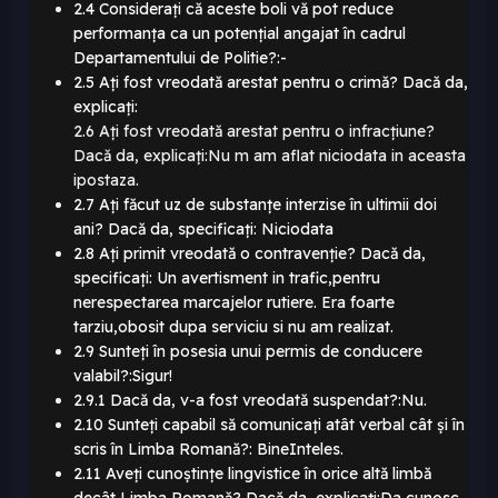
2.4 Considerați că aceste boli vă pot reduce
performanța ca un potențial angajat în cadrul
Departamentului de Politie?:-
2.5 Ați fost vreodată arestat pentru o crimă? Dacă da,
explicați:
2.6 Ați fost vreodată arestat pentru o infracțiune?
Dacă da, explicați:Nu m am aflat niciodata in aceasta
ipostaza.
2.7 Ați făcut uz de substanțe interzise în ultimii doi
ani? Dacă da, specificați: Niciodata
2.8 Ați primit vreodată o contravenție? Dacă da,
specificați: Un avertisment in trafic,pentru
nerespectarea marcajelor rutiere. Era foarte
tarziu,obosit dupa serviciu si nu am realizat.
2.9 Sunteți în posesia unui permis de conducere
valabil?:Sigur!
2.9.1 Dacă da, v-a fost vreodată suspendat?:Nu.
2.10 Sunteți capabil să comunicați atât verbal cât și în
scris în Limba Romană?: BineInteles.
2.11 Aveți cunoștințe lingvistice în orice altă limbă