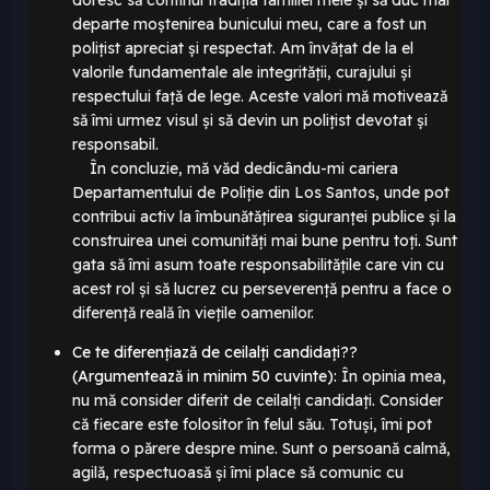
doresc să continui tradiția familiei mele și să duc mai
departe moștenirea bunicului meu, care a fost un
polițist apreciat și respectat. Am învățat de la el
valorile fundamentale ale integrității, curajului și
respectului față de lege. Aceste valori mă motivează
să îmi urmez visul și să devin un polițist devotat și
responsabil.
În concluzie, mă văd dedicându-mi cariera
Departamentului de Poliție din Los Santos, unde pot
contribui activ la îmbunătățirea siguranței publice și la
construirea unei comunități mai bune pentru toți. Sunt
gata să îmi asum toate
responsabilitățile care vin cu
acest rol și să lucrez cu perseverență pentru a face o
diferență reală în viețile oamenilor.
Ce te diferențiază de ceilalți candidați??
(Argumentează in minim 50 cuvinte):
În opinia mea,
nu mă consider diferit de ceilalți candidați. Consider
că fiecare este folositor în felul său. Totuși, îmi pot
forma o părere despre mine. Sunt o persoană calmă,
agilă, respectuoasă și îmi place să comunic cu