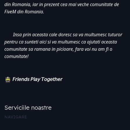
din Romania, iar in prezent cea mai veche comunitate de 
FiveM din Romania. 
Insa prin aceasta cale doresc sa va multumesc tuturor 
pentru ca sunteti aici si va multumesc ca ajutati aceasta 
comunitate sa ramana in picioare, fara voi nu am fi o 
comunitate!
𝘍𝘳𝘪𝘦𝘯𝘥𝘴 𝘗𝘭𝘢𝘺 𝘛𝘰𝘨𝘦𝘵𝘩𝘦𝘳
Serviciile noastre
NAVIGARE