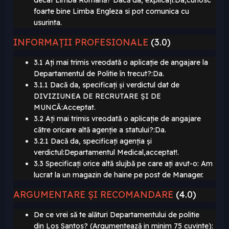
decât Limba Romană? Dacă da, explicați:Da,cunosc
foarte bine Limba Engleza si pot comunica cu
usurinta.
INFORMAȚII PROFESIONALE
(3.0)
3.1 Ați mai trimis vreodată o aplicație de angajare la
Departamentul de Politie în trecut?:Da.
3.1.1 Dacă da, specificați și verdictul dat de
DIVIZIUNEA DE RECRUTARE ȘI DE
MUNCĂ:Acceptat.
3.2 Ați mai trimis vreodată o aplicație de angajare
către oricare altă agenție a statului?:Da.
3.2.1 Dacă da, specificați agenția și
verdictul:Departamentul Medical,acceptat!.
3.3 Specificați orice altă slujbă pe care ați avut-o: Am
lucrat la un magazin de haine pe post de Manager.
ARGUMENTARE ȘI RECOMANDARE
(4.0)
De ce vrei să te alături Departamentului de politie
din Los Santos? (Argumentează in minim 75 cuvinte):