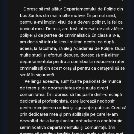
Doresc să mă alătur Departamentului de Poliție din
Los Santos din mai multe motive. În primul rând,
pentru a-mi împlini visul de a deveni polițist, la fel ca
bunicul meu. De mic, am fost interesat de activitățile
poliției și de partea de criminalistică. În clasa a 8-a,
am decis să intru la liceul militar, pentru ca după
aceea, la facultate, să aleg Academia de Poliție. După
multe studii și eforturi depuse, doresc să mă alătur
departamentului pentru a contribui la reducerea ratei
criminalității din acest oraș și pentru ca cetățenii să se
simtă în siguranță.
Pe lângă aceasta, sunt foarte pasionat de munca
de teren și de oportunitatea de a ajuta direct
comunitatea. Îmi doresc să fac parte dintr-o echipă
dedicată și profesionistă, care lucrează neobosit
pentru menținerea ordinii și siguranței publice. Cred că
prin dedicarea mea și prin abilitățile pe care le-am
dezvoltat de-a lungul anilor, pot aduce o contribuție
semnificativă departamentului și comunității. Îmi