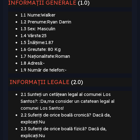
INFORMAȚII
GENERALE
(1.0)
1.1 Nume:Walker
1.2 Prenume:Ryan Darrin
1.3 Sex: Masculin
1.4 Vârsta:25
1.5 Înălțime:1.87
1.6 Greutate: 80 Kg
1.7 Naționalitate:Roman
1.8 Adresă:-
1.9 Număr de telefon:-
INFORMAȚII LEGALE
(2.0)
2.1 Sunteți un cetățean legal al comunei Los
Santos?:
:Da,ma consider un catatean legal al
comunei Los Santos!
2.2 Suferiți de orice boală cronică? Dacă da,
explicați:Nu
2.3 Suferiți de orice boală fizică? Dacă da,
explicați:Nu