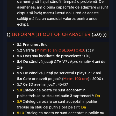
oamenii și să îi ajut când întâmpină o problemă. De
asemenea, am o bună capacitate de adaptare și sunt
dispus să învăț mereu lucruri noi. Cred că aceste
calități mă fac un candidat valoros pentru orice
echipă.
((
INFORMAȚII OUT OF CHARACTER
(5.0) ))
5.1 Prenume : Eric
5.2 Vârsta (
Minim 16 ani OBLIGATORIU
)
: 19
5.3 Oraș sau localitate de proveniență : Cluj
5.4 De când vă jucați GTA V? : Aproximativ 4 ani de
zile,
5.5 De când vă jucați pe server'ul FplayT ? : 2 ani.
5.6 Cate ore aveti pe joc? (
Minim 100 ore
)
: 2000+.
5.7 Ce ID aveti in joc? : 43437
5.8
Inteleg ca odata ce sunt acceptat in
politie
trebuie sa stau cel putin 3 saptamani?:
Da
5.9
Inteleg ca odata ce sunt acceptat in politie
trebuie sa stau cel putin 1 ora pe zii?:
Da
5.10
Inteleg ca odata ce sunt acceptat in politie nu