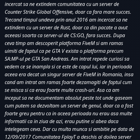
incercat sa ne extindem comunitatea cu un server de 
Counter Strike Global Offensive, doar ca fara mare succes. 
Trecand timpul undeva prin anul 2016 am incercat sa ne 
extindem cu un server de Rust, doar ca din pacate a avut 
aceeasi soarta ca server-ul de CS:GO, fara succes. Dupa 
ceva timp am descoperit platforma FiveM si am ramas 
uimiti de faptul ca pe GTA V exista o platforma precum 
SA:MP-ul pe GTA San Andreas. Am intrat repede curiosi sa 
vedem ce se inampla si ce este de capul lui, iar in perioada 
aceea era decat un singur server de FiveM in Romania, insa 
cand am intrat am ramas foarte dezamagiti de faptul cum 
se misca si ca erau foarte multe crash-uri. Asa ca am 
inceput sa ne documentam absolut peste tot unde gaseam 
cum putem sa dezvoltam un server de genul, doar ca a fost 
foarte greu pentru ca in aceea perioada nu erau asa multe 
informatii ca in ziua de azi, erau putine si abea daca 
intelegeam ceva. Dar cu multa munca si ambitie pe data de 
12/09/2017 Comunitatea FplayT a deschis al doilea server 