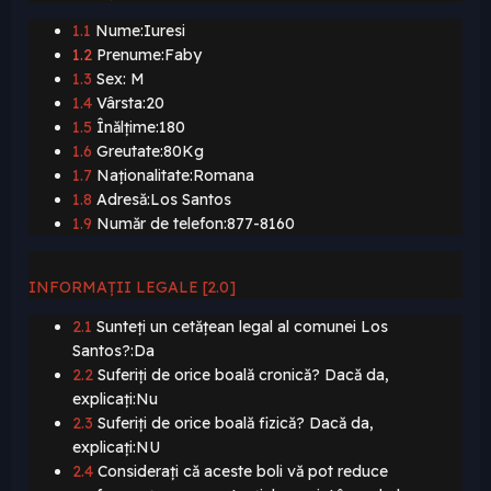
1.1
Nume:Iuresi
1.2
Prenume:Faby
1.3
Sex: M
1.4
Vârsta:20
1.5
Înălțime:180
1.6
Greutate:80Kg
1.7
Naționalitate:Romana
1.8
Adresă:Los Santos
1.9
Număr de telefon:877-8160
INFORMAȚII LEGALE [2.0]
2.1
Sunteți un cetățean legal al comunei Los
Santos?:Da
2.2
Suferiți de orice boală cronică? Dacă da,
explicați:Nu
2.3
Suferiți de orice boală fizică? Dacă da,
explicați:NU
2.4
Considerați că aceste boli vă pot reduce