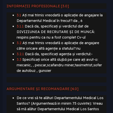
INFORMAȚII PROFESIONALE [3.0]
3.1
Ați mai trimis vreodată o aplicație de angajare la
Departamentul Medical în trecut?:da , 6
3.1.1
Dacă da, specificați și verdictul dat de
DIVIZIUNEA DE RECRUTARE ȘI DE MUNCĂ:
respins pentru ca nu a fost complet Cv-ul
3.2
Ați mai trimis vreodată o aplicație de angajare
către oricare altă agenție a statului?:nu
3.2.1
Dacă da, specificați agenția și verdictul:-
3.3
Specificați orice altă slujbă pe care ați avut-o:
mecanic, , pescar,scafandru miner,taximetrist,sofer
de autobuz , gunoier
ARGUMENTARE ȘI RECOMANDARE [4.0]
De ce vrei să te alături Departamentului Medical Los
Santos? (Argumentează in minim 75 cuvinte): Vreau
să mă alătur Departamentului Medical Los Santos