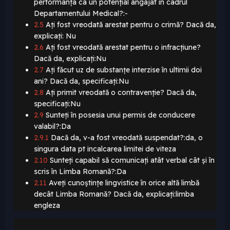
performanța ca un potențial angajat în cadrul
Departamentului Medical?:-
2.5
Ați fost vreodată arestat pentru o crimă? Dacă da,
explicați: Nu
2.6
Ați fost vreodată arestat pentru o infracțiune?
Dacă da, explicați:Nu
2.7
Ați făcut uz de substanțe interzise în ultimii doi
ani? Dacă da, specificați:Nu
2.8
Ați primit vreodată o contravenție? Dacă da,
specificați:Nu
2.9
Sunteți în posesia unui permis de conducere
valabil?:Da
2.9.1
Dacă da, v-a fost vreodată suspendat?:da, o
singura data pt incalcarea limitei de viteza
2.10
Sunteți capabil să comunicați atât verbal cât și în
scris în Limba Romană?:Da
2.11
Aveți cunoștințe lingvistice în orice altă limbă
decât Limba Romană? Dacă da, explicați:limba
engleza