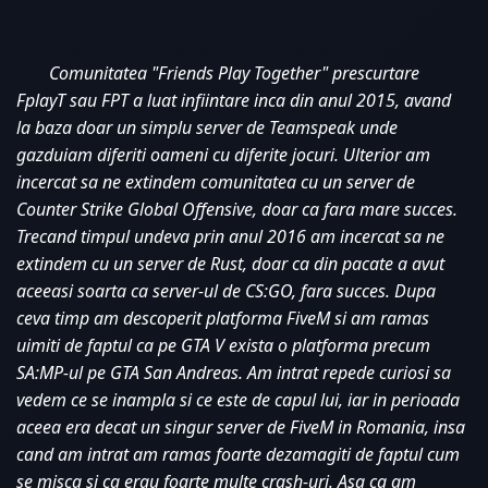
Comunitatea "Friends Play Together" prescurtare 
FplayT sau FPT a luat infiintare inca din anul 2015, avand 
la baza doar un simplu server de Teamspeak unde 
gazduiam diferiti oameni cu diferite jocuri. Ulterior am 
incercat sa ne extindem comunitatea cu un server de 
Counter Strike Global Offensive, doar ca fara mare succes. 
Trecand timpul undeva prin anul 2016 am incercat sa ne 
extindem cu un server de Rust, doar ca din pacate a avut 
aceeasi soarta ca server-ul de CS:GO, fara succes. Dupa 
ceva timp am descoperit platforma FiveM si am ramas 
uimiti de faptul ca pe GTA V exista o platforma precum 
SA:MP-ul pe GTA San Andreas. Am intrat repede curiosi sa 
vedem ce se inampla si ce este de capul lui, iar in perioada 
aceea era decat un singur server de FiveM in Romania, insa 
cand am intrat am ramas foarte dezamagiti de faptul cum 
se misca si ca erau foarte multe crash-uri. Asa ca am 