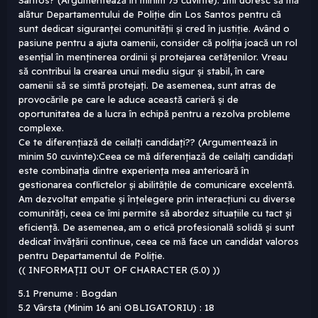
Santos? (Argumentează in minim 75 cuvinte): Îmi doresc să mă
alătur Departamentului de Poliție din Los Santos pentru că
sunt dedicat siguranței comunității și cred în justiție. Având o
pasiune pentru a ajuta oamenii, consider că poliția joacă un rol
esențial în menținerea ordinii și protejarea cetățenilor. Vreau
să contribui la crearea unui mediu sigur și stabil, în care
oamenii să se simtă protejați. De asemenea, sunt atras de
provocările pe care le aduce această carieră și de
oportunitatea de a lucra în echipă pentru a rezolva probleme
complexe.
Ce te diferențiază de ceilalți candidați?? (Argumentează in
minim 50 cuvinte):Ceea ce mă diferențiază de ceilalți candidați
este combinația dintre experiența mea anterioară în
gestionarea conflictelor și abilitățile de comunicare excelentă.
Am dezvoltat empatie și înțelegere prin interacțiuni cu diverse
comunități, ceea ce îmi permite să abordez situațiile cu tact și
eficiență. De asemenea, am o etică profesională solidă și sunt
dedicat învățării continue, ceea ce mă face un candidat valoros
pentru Departamentul de Poliție.
(( INFORMAȚII OUT OF CHARACTER (5.0) ))
5.1 Prenume : Bogdan
5.2 Vârsta (Minim 16 ani OBLIGATORIU) : 18