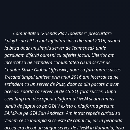
Comunitatea "Friends Play Together" prescurtare 
FplayT sau FPT a luat infiintare inca din anul 2015, avand 
la baza doar un simplu server de Teamspeak unde 
gazduiam diferiti oameni cu diferite jocuri. Ulterior am 
incercat sa ne extindem comunitatea cu un server de 
Counter Strike Global Offensive, doar ca fara mare succes. 
Trecand timpul undeva prin anul 2016 am incercat sa ne 
extindem cu un server de Rust, doar ca din pacate a avut 
aceeasi soarta ca server-ul de CS:GO, fara succes. Dupa 
ceva timp am descoperit platforma FiveM si am ramas 
uimiti de faptul ca pe GTA V exista o platforma precum 
SA:MP-ul pe GTA San Andreas. Am intrat repede curiosi sa 
vedem ce se inampla si ce este de capul lui, iar in perioada 
aceea era decat un singur server de FiveM in Romania, insa 