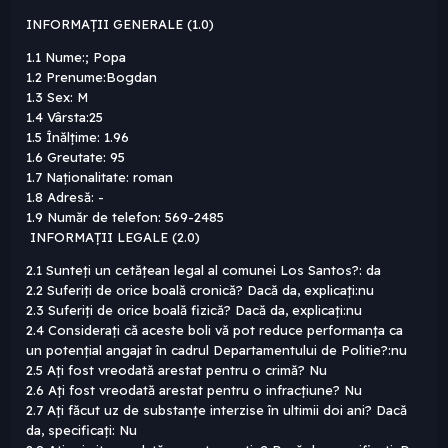
INFORMAȚII GENERALE (1.0)
1.1 Nume:; Popa
1.2 Prenume:Bogdan
1.3 Sex: M
1.4 Vârsta:25
1.5 Înălțime: 1.96
1.6 Greutate: 95
1.7 Naționalitate: roman
1.8 Adresă: -
1.9 Număr de telefon: 569-2485
INFORMAȚII LEGALE (2.0)
2.1 Sunteți un cetățean legal al comunei Los Santos?: da
2.2 Suferiți de orice boală cronică? Dacă da, explicați:nu
2.3 Suferiți de orice boală fizică? Dacă da, explicați:nu
2.4 Considerați că aceste boli vă pot reduce performanța ca
un potențial angajat în cadrul Departamentului de Politie?:nu
2.5 Ați fost vreodată arestat pentru o crimă? Nu
2.6 Ați fost vreodată arestat pentru o infracțiune? Nu
2.7 Ați făcut uz de substanțe interzise în ultimii doi ani? Dacă
da, specificați: Nu