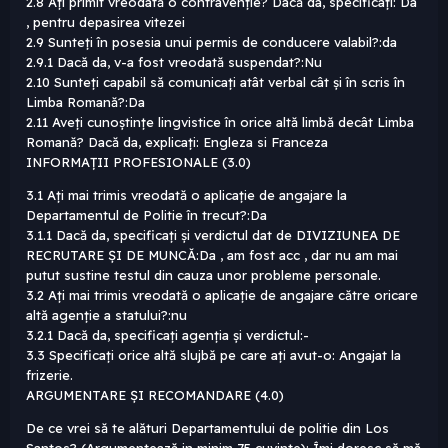
2.8 Ați primit vreodată o contravenție? Dacă da, specificați: Da
, pentru depasirea vitezei
2.9 Sunteți în posesia unui permis de conducere valabil?:da
2.9.1 Dacă da, v-a fost vreodată suspendat?:Nu
2.10 Sunteți capabil să comunicați atât verbal cât și în scris în
Limba Romană?:Da
2.11 Aveți cunoștințe lingvistice în orice altă limbă decât Limba
Romană? Dacă da, explicați: Engleza si Franceza
INFORMAȚII PROFESIONALE (3.0)
3.1 Ați mai trimis vreodată o aplicație de angajare la
Departamentul de Politie în trecut?:Da
3.1.1 Dacă da, specificați și verdictul dat de DIVIZIUNEA DE
RECRUTARE ȘI DE MUNCĂ:Da , am fost acc , dar nu am mai
putut sustine testul din cauza unor probleme personale.
3.2 Ați mai trimis vreodată o aplicație de angajare către oricare
altă agenție a statului?:nu
3.2.1 Dacă da, specificați agenția și verdictul:-
3.3 Specificați orice altă slujbă pe care ați avut-o: Angajat la
frizerie.
ARGUMENTARE ȘI RECOMANDARE (4.0)
De ce vrei să te alături Departamentului de politie din Los