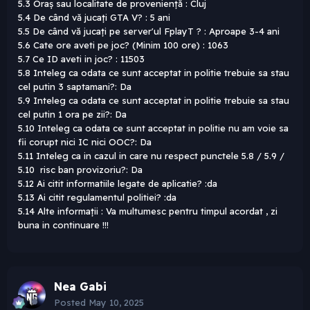
5.3 Oraș sau localitate de proveniență : Cluj
5.4 De când vă jucați GTA V? : 5 ani
5.5 De când vă jucați pe server'ul FplayT ? : Aproape 3-4 ani
5.6 Cate ore aveti pe joc? (Minim 100 ore) : 1063
5.7 Ce ID aveti in joc? : 11503
5.8 Inteleg ca odata ce sunt acceptat in politie trebuie sa stau
cel putin 3 saptamani?: Da
5.9 Inteleg ca odata ce sunt acceptat in politie trebuie sa stau
cel putin 1 ora pe zii?: Da
5.10 Inteleg ca odata ce sunt acceptat in politie nu am voie sa
fii corupt nici IC nici OOC?: Da
5.11 Inteleg ca in cazul in care nu respect punctele 5.8 / 5.9 /
5.10 risc ban provizoriu?: Da
5.12 Ai citit informatiile legate de aplicatie? :da
5.13 Ai citit regulamentul politiei? :da
5.14 Alte informații : Va multumesc pentru timpul acordat , zi
buna in continuare !!!
Nea Gabi
Posted
May 10, 2025