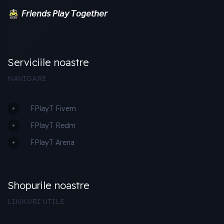
𝘍𝘳𝘪𝘦𝘯𝘥𝘴 𝘗𝘭𝘢𝘺 𝘛𝘰𝘨𝘦𝘵𝘩𝘦𝘳
Serviciile noastre
NAVIGARE
FPlayT Fivem
FPlayT Redm
FPlayT Arena
Shopurile noastre
LINKURI UTILE