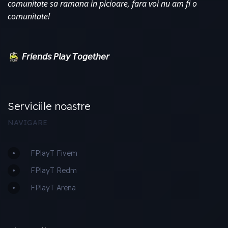
comunitate sa ramana in picioare, fara voi nu am fi o 
comunitate!
𝘍𝘳𝘪𝘦𝘯𝘥𝘴 𝘗𝘭𝘢𝘺 𝘛𝘰𝘨𝘦𝘵𝘩𝘦𝘳
Serviciile noastre
NAVIGARE
FPlayT Fivem
FPlayT Redm
FPlayT Arena