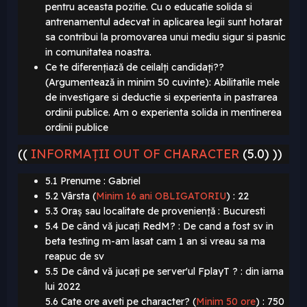
pentru aceasta pozitie. Cu o educatie solida si
antrenamentul adecvat in aplicarea legii sunt hotarat
sa contribui la promovarea unui mediu sigur si pasnic
in comunitatea noastra.
Ce te diferențiază de ceilalți candidați??
(Argumentează in minim 50 cuvinte):
Abilitatile mele
de investigare si deductie si experienta in pastrarea
ordinii publice. Am o experienta solida in mentinerea
ordinii publice
((
INFORMAȚII OUT OF CHARACTER
(5.0) ))
5.1 Prenume : Gabriel
5.2 Vârsta (
Minim 16 ani OBLIGATORIU
)
: 22
5.3 Oraș sau localitate de proveniență : Bucuresti
5.4 De când vă jucați RedM? : De cand a fost sv in
beta testing m-am lasat cam 1 an si vreau sa ma
reapuc de sv
5.5 De când vă jucați pe server'ul FplayT ? : din iarna
lui 2022
5.6 Cate ore aveti pe character? (
Minim 50 ore
)
: 750