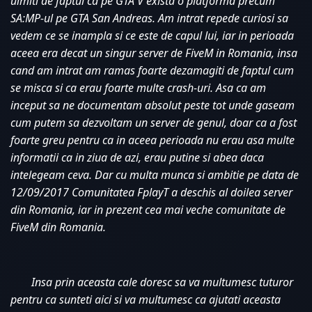
uimiti de faptul ca pe GTA V exista o platforma precum 
SA:MP-ul pe GTA San Andreas. Am intrat repede curiosi sa 
vedem ce se inampla si ce este de capul lui, iar in perioada 
aceea era decat un singur server de FiveM in Romania, insa 
cand am intrat am ramas foarte dezamagiti de faptul cum 
se misca si ca erau foarte multe crash-uri. Asa ca am 
inceput sa ne documentam absolut peste tot unde gaseam 
cum putem sa dezvoltam un server de genul, doar ca a fost 
foarte greu pentru ca in aceea perioada nu erau asa multe 
informatii ca in ziua de azi, erau putine si abea daca 
intelegeam ceva. Dar cu multa munca si ambitie pe data de 
12/09/2017 Comunitatea FplayT a deschis al doilea server 
din Romania, iar in prezent cea mai veche comunitate de 
FiveM din Romania. 
Insa prin aceasta cale doresc sa va multumesc tuturor 
pentru ca sunteti aici si va multumesc ca ajutati aceasta 