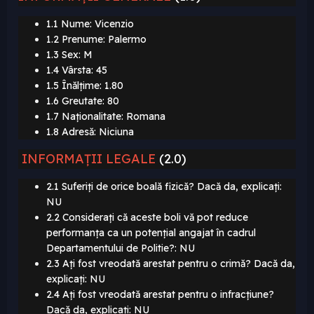
1.1 Nume: Vicenzio
1.2 Prenume: Palermo
1.3 Sex: M
1.4 Vârsta: 45
1.5 Înălțime: 1.80
1.6 Greutate: 80
1.7 Naționalitate:
Romana
1.8 Adresă:
Niciuna
INFORMAȚII LEGALE
(2.0)
2.1 Suferiți de orice boală fizică? Dacă da, explicați:
NU
2.2 Considerați că aceste boli vă pot reduce
performanța ca un potențial angajat în cadrul
Departamentului de Politie?: NU
2.3 Ați fost vreodată arestat pentru o crimă? Dacă da,
explicați: NU
2.4 Ați fost vreodată arestat pentru o infracțiune?
Dacă da, explicați: NU