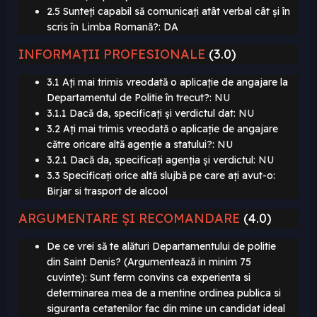
2.5 Sunteți capabil să comunicați atât verbal cât și în
scris în Limba Romană?: DA
INFORMAȚII PROFESIONALE
(3.0)
3.1 Ați mai trimis vreodată o aplicație de angajare la
Departamentul de Politie în trecut?:
NU
3.1.1 Dacă da, specificați și verdictul dat:
NU
3.2 Ați mai trimis vreodată o aplicație de angajare
către oricare altă agenție a statului?:
NU
3.2.1 Dacă da, specificați agenția și verdictul:
NU
3.3 Specificați orice altă slujbă pe care ați avut-o:
Birjar si trasport de alcool
ARGUMENTARE ȘI RECOMANDARE
(4.0)
De ce vrei să te alături Departamentului de politie
din Saint Denis? (Argumentează in minim 75
cuvinte):
Sunt ferm convins ca experienta si
determinarea mea de a mentine ordinea publica si
siguranta cetatenilor fac din mine un candidat ideal