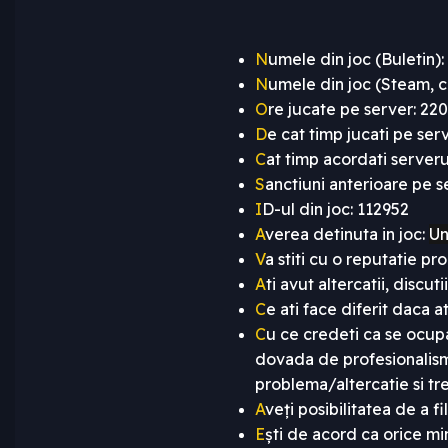
N
umele din joc (Buletin):
N
umele din joc (Steam, c
O
re jucate pe server: 22
D
e cat timp jucati pe serve
C
at timp acordati serverul
S
anctiuni anterioare pe s
I
D-ul din joc: 112952
A
verea detinuta in joc:
Un
V
a stiti cu o reputatie pr
A
ti avut altercatii, discu
C
e ati face diferit daca a
C
u ce credeti ca se ocupa
dovada de profesionalism 
problema/altercatie si tre
A
veți posibilitatea de a f
E
ști de acord ca orice m