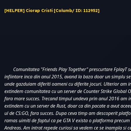
[HELPER] Ciorap Cristi [Columb/ ID: 112952]
Comunitatea "Friends Play Together" prescurtare FplayT s
infiintare inca din anul 2015, avand la baza doar un simplu s
unde gazduiam diferiti oameni cu diferite jocuri. Ulterior am i
extindem comunitatea cu un server de Counter Strike Global Of
fara mare succes. Trecand timpul undeva prin anul 2016 am in
extindem cu un server de Rust, doar ca din pacate a avut aceea
ul de CS:GO, fara succes. Dupa ceva timp am descoperit platf
ramas uimiti de faptul ca pe GTA V exista o platforma precum
Andreas. Am intrat repede curiosi sa vedem ce se inampla si ce 