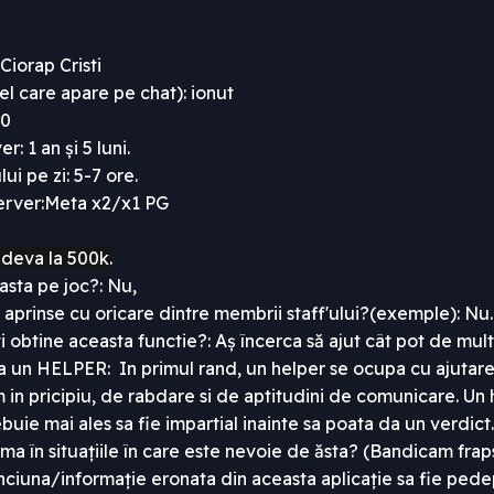
 Ciorap Cristi
el care apare pe chat): ionut
00
r: 1 an și 5 luni.
ui pe zi: 5-7 ore.
erver:
Meta x2/x1 PG
deva la 500k.
oasta pe joc?: Nu,
tii aprinse cu oricare dintre membrii staff'ului?(exemple): Nu.
ti obtine aceasta functie?: Aș încerca să ajut cât pot de mult
 un HELPER: In primul rand, un helper se ocupa cu ajutarea 
in pricipiu, de rabdare si de aptitudini de comunicare. Un h
buie mai ales sa fie impartial inainte sa poata da un verdict.
ilma în situațiile în care este nevoie de ăsta? (Bandicam frap
inciuna/informație eronata din aceasta aplicație sa fie ped