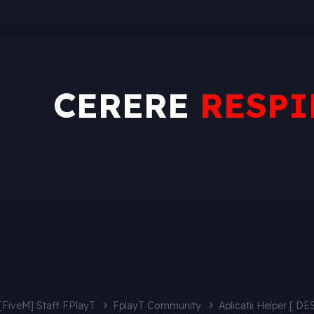
CERERE
RESPI
[FiveM] Staff FPlayT
FplayT Community
Aplicatii Helper [ D