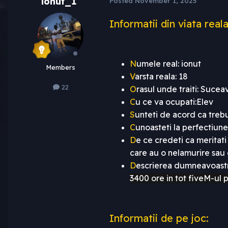
ionut_1
Posted
November 1, 2025
Informatii din viata reala
N
umele real: ionut
Members
V
arsta reala: 18
22
O
rasul unde traiti: Sucea
C
u ce va ocupati:
Elev
S
unteti de acord ca trebui
C
unoasteti la perfectiun
D
e ce credeti ca meritat
care au o nelamurire sau o
D
escrierea dumneavoastr
3400 ore in tot fiveM-ul 
Informatii de pe joc: