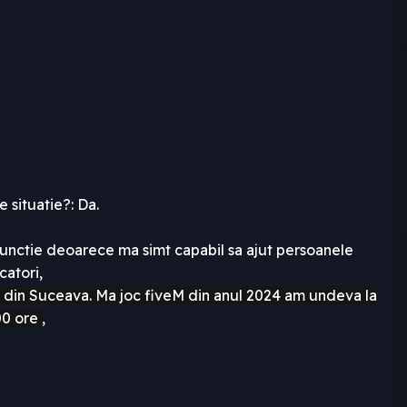
e situatie?: Da.
 functie deoarece ma simt capabil sa ajut persoanele
catori,
t din Suceava. Ma joc fiveM din anul 2024 am undeva la
0 ore ,