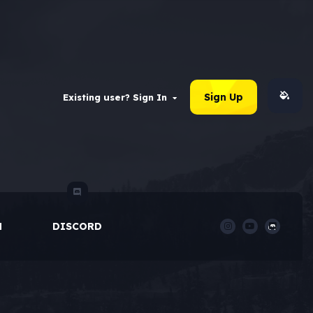
Sign Up
Existing user? Sign In
M
DISCORD