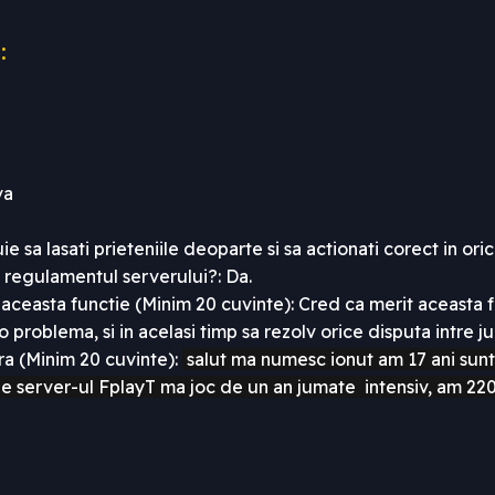
:
va
e sa lasati prieteniile deoparte si sa actionati corect in oric
e regulamentul serverului?: Da.
i aceasta functie (Minim 20 cuvinte): Cred ca merit aceasta
 problema, si in acelasi timp sa rezolv orice disputa intre ju
a (Minim 20 cuvinte):
salut ma numesc ionut am 17 ani sun
pe server-ul FplayT ma joc de un an jumate intensiv, am 220