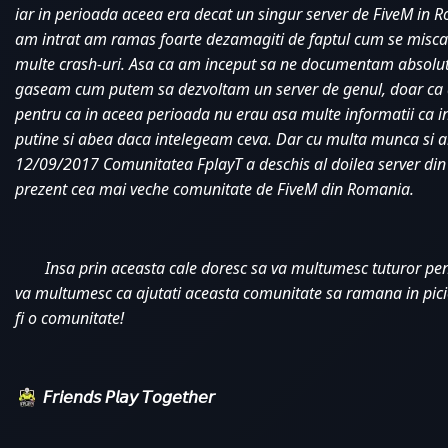
iar in perioada aceea era decat un singur server de FiveM in 
am intrat am ramas foarte dezamagiti de faptul cum se misca 
multe crash-uri. Asa ca am inceput sa ne documentam absolut
gaseam cum putem sa dezvoltam un server de genul, doar ca a
pentru ca in aceea perioada nu erau asa multe informatii ca in
putine si abea daca intelegeam ceva. Dar cu multa munca si a
12/09/2017 Comunitatea FplayT a deschis al doilea server din 
prezent cea mai veche comunitate de FiveM din Romania. 
Insa prin aceasta cale doresc sa va multumesc tuturor pentr
va multumesc ca ajutati aceasta comunitate sa ramana in pici
fi o comunitate!
𝘍𝘳𝘪𝘦𝘯𝘥𝘴 𝘗𝘭𝘢𝘺 𝘛𝘰𝘨𝘦𝘵𝘩𝘦𝘳