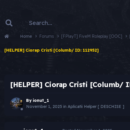
Home
Forums
[FPlayT] FiveM Roleplay [OOC]
[HELPER] Ciorap Cristi [Columb/ ID: 112952]
[HELPER] Ciorap Cristi [Columb/ I
By
ionut_1
November 1, 2025
in
Aplicatii Helper [ DESCHISE ]