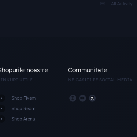
All Activity
Shopurile noastre
Communitate
LINKURI UTILE
NE GASITI PE SOCIAL MEDIA
Shop Fivem
Shop Redm
Shop Arena