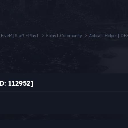
[FiveM] Staff FPlayT
FplayT Community
Aplicatii Helper [ D
D: 112952]