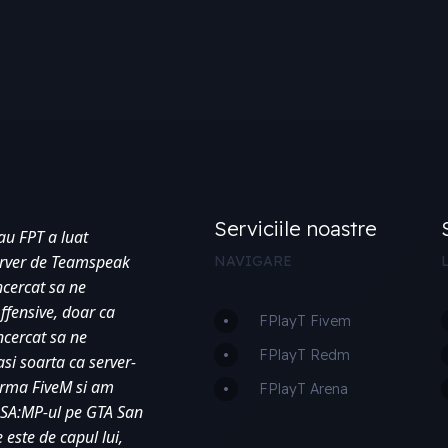
Serviciile noastre
au FPT a luat 
erver de Teamspeak 
NAVIGARE
ncercat sa ne 
fensive, doar ca 
FPlayT Fivem
cercat sa ne 
FPlayT Redm
si soarta ca server-
orma FiveM si am 
FPlayT Arena
 SA:MP-ul pe GTA San 
este de capul lui, 