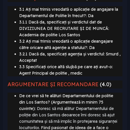
3.1 Ați mai trimis vreodată o aplicație de angajare la
Departamentul de Politie în trecut?: Da
3.1.1 Dacă da, specificați și verdictul dat de
DIVIZIUNEA DE RECRUTARE ȘI DE MUNCĂ:
Academia de politie Los Santos
3.2 Ați mai trimis vreodată o aplicație deangajare
către oricare altă agenție a statului?: Da
3.2.1 Dacă da, specificați agenția și verdictul: Smurd ,
Acceptat
3.3 Specificați orice altă slujbă pe care ați avut-o:
Agent Principal de politie , medic
ARGUMENTARE ȘI RECOMANDARE
(4.0)
De ce vrei să te alături Departamentului de politie
din Los Santos? (Argumentează in minim 75
cuvinte):
Doresc să mă alătur Departamentului de
poliție din Los
Santos deoarece îmi doresc să ajut
comunitatea și să mă implic în protejarea siguranței
locuitorilor
. Fiind pasionat de ideea de a face o