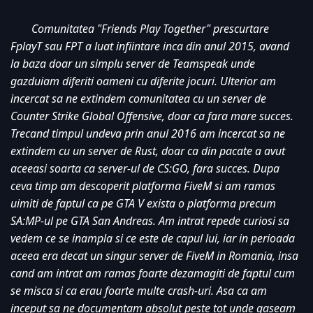
Comunitatea "Friends Play Together" prescurtare 
FplayT sau FPT a luat infiintare inca din anul 2015, avand 
la baza doar un simplu server de Teamspeak unde 
gazduiam diferiti oameni cu diferite jocuri. Ulterior am 
incercat sa ne extindem comunitatea cu un server de 
Counter Strike Global Offensive, doar ca fara mare succes. 
Trecand timpul undeva prin anul 2016 am incercat sa ne 
extindem cu un server de Rust, doar ca din pacate a avut 
aceeasi soarta ca server-ul de CS:GO, fara succes. Dupa 
ceva timp am descoperit platforma FiveM si am ramas 
uimiti de faptul ca pe GTA V exista o platforma precum 
SA:MP-ul pe GTA San Andreas. Am intrat repede curiosi sa 
vedem ce se inampla si ce este de capul lui, iar in perioada 
aceea era decat un singur server de FiveM in Romania, insa 
cand am intrat am ramas foarte dezamagiti de faptul cum 
se misca si ca erau foarte multe crash-uri. Asa ca am 
inceput sa ne documentam absolut peste tot unde gaseam 