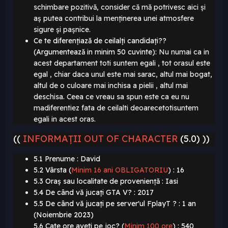
schimbare pozitivă
, consider că mă potrivesc aici și
aș putea contribui la menținerea unei atmosfere
sigure și pașnice.
Ce te diferențiază de ceilalți candidați??
(Argumentează in minim 50 cuvinte):
Nu numai ca in
acest departament toti suntem egali , tot orasul este
egal , chiar daca unul este mai sarac, altul mai bogat,
altul de
o culoare mai inchisa a pielii , altul mai
deschisa. Ceea
ce vreau sa
spun este ca eu nu
madiferentiez fata de ceilalti deoarecetotisuntem
egali in acest oras.
((
INFORMAȚII OUT OF CHARACTER
(5.0) ))
5.1 Prenume : David
5.2 Vârsta (
Minim 16 ani OBLIGATORIU
)
: 16
5.3 Oraș sau localitate de proveniență : Iasi
5.4 De când vă jucați GTA V? : 2017
5.5 De când vă jucați pe server'ul FplayT ? : 1 an
(Noiembrie 2023)
5.6 Cate ore aveti pe joc? (
Minim 100 ore
)
: 540