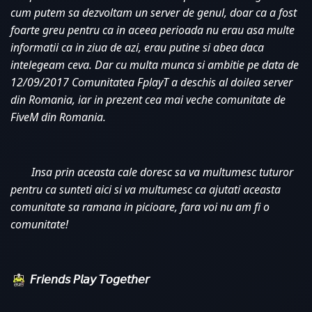
cum putem sa dezvoltam un server de genul, doar ca a fost 
foarte greu pentru ca in aceea perioada nu erau asa multe 
informatii ca in ziua de azi, erau putine si abea daca 
intelegeam ceva. Dar cu multa munca si ambitie pe data de 
12/09/2017 Comunitatea FplayT a deschis al doilea server 
din Romania, iar in prezent cea mai veche comunitate de 
FiveM din Romania. 
Insa prin aceasta cale doresc sa va multumesc tuturor 
pentru ca sunteti aici si va multumesc ca ajutati aceasta 
comunitate sa ramana in picioare, fara voi nu am fi o 
comunitate!
𝘍𝘳𝘪𝘦𝘯𝘥𝘴 𝘗𝘭𝘢𝘺 𝘛𝘰𝘨𝘦𝘵𝘩𝘦𝘳