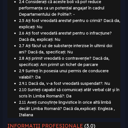
2.4 Considerați că aceste boli vă pot reduce
performanța ca un potențial angajat în cadrul
Departamentului de Politie?: -
2.5 Ați fost vreodată arestat pentru o crimă? Dacă da,
explicați: Nu
2.6 Ați fost vreodată arestat pentru o infracțiune?
Dacă da, explicați: Nu
2.7 Ați făcut uz de substanțe interzise în ultimii doi
ani? Dacă da, specificați: Nu
2.8 Ați primit vreodată o contravenție? Dacă da,
specificați: Am primit un tichet de parcare
2.9 Sunteți în posesia unui permis de conducere
valabil?: Da
2.9.1 Dacă da, v-a fost vreodată suspendat?: Nu
2.10 Sunteți capabil să comunicați atât verbal cât și în
scris în Limba Romană?: Da
2.11 Aveți cunoștințe lingvistice în orice altă limbă
decât Limba Romană? Dacă da,explicați: Engleza ,
Italiana
INFORMAȚII PROFESIONALE
(3.0)