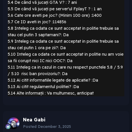
5.4 De când vă jucați GTA V? : 7 ani
5.5 De când vă jucați pe server'ul FplayT ? : 1 an
5.6 Cate ore aveti pe joc? (Minim 100 ore)
:1400
5.7 Ce ID aveti in joc? :114856
5.8 Inteleg ca odata ce sunt acceptat in politie trebuie sa
stau cel putin 3 saptamani?: Da
5.9 Inteleg ca odata ce sunt acceptat in politie trebuie sa
stau cel putin 1 ora pe zii?: Da
5.10 Inteleg ca odata ce sunt acceptat in politie nu am voie
sa fii corupt nici IC nici OOC?: Da
5.11 Inteleg ca in cazul in care nu respect punctele 5.8 / 5.9
/ 5.10 risc ban provizoriu?: Da
5.12 Ai citit informatiile legate de aplicatie? :Da
5.13 Ai citit regulamentul politiei? :Da
5.14 Alte informații : Va multumesc, anticipat
Nea Gabi
Posted
December 3, 2025