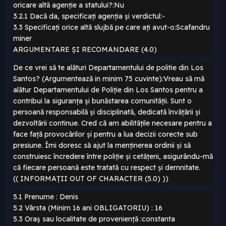
oricare altă agenție a statului?:Nu
3.2.1 Dacă da, specificați agenția și verdictul:-
3.3 Specificați orice altă slujbă pe care ați avut-o:Scafandru
miner
ARGUMENTARE ȘI RECOMANDARE (4.0)
De ce vrei să te alături Departamentului de politie din Los
Santos? (Argumentează in minim 75 cuvinte):Vreau să mă
alătur Departamentului de Poliție din Los Santos pentru a
contribui la siguranța și bunăstarea comunității. Sunt o
persoană responsabilă și disciplinată, dedicată învățării și
dezvoltării continue. Cred că am abilitățile necesare pentru a
face față provocărilor și pentru a lua decizii corecte sub
presiune. Îmi doresc să ajut la menținerea ordinii și să
construiesc încredere între poliție și cetățeni, asigurându-mă
că fiecare persoană este tratată cu respect și demnitate.
(( INFORMAȚII OUT OF CHARACTER (5.0) ))
5.1 Prenume : Denis
5.2 Vârsta (Minim 16 ani OBLIGATORIU) : 16
5.3 Oraș sau localitate de proveniență :constanta