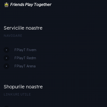
𝘍𝘳𝘪𝘦𝘯𝘥𝘴 𝘗𝘭𝘢𝘺 𝘛𝘰𝘨𝘦𝘵𝘩𝘦𝘳
Serviciile noastre
NAVIGARE
FPlayT Fivem
FPlayT Redm
FPlayT Arena
Shopurile noastre
LINKURI UTILE