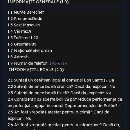
INFORMAȚII GENERALE (1.0)
1.1 Nume:Berechet
1.2 Prenume:Dedu
1.3 Sex: Masculin
1.4 Vârsta:19
1.5 Înălțime:1.90
1.6 Greutate:85
1.7 Naționalitate:roman
1.8 Adresă:-
1.9 Număr de telefon:
145-6714
INFORMAȚII LEGALE (2.0)
2.1 Sunteți un cetățean legal al comunei Los Santos?:Da
2.2 Suferiți de orice boală cronică? Dacă da, explicați:Nu
2.3 Suferiți de orice boală fizică? Dacă da, explicați:Nu
2.4 Considerați că aceste boli vă pot reduce performanța ca
un potențial angajat în cadrul Departamentului de Politie?:-
2.5 Ați fost vreodată arestat pentru o crimă? Dacă da,
explicați: Nu
2.6 Ați fost vreodată arestat pentru o infracțiune? Dacă da,