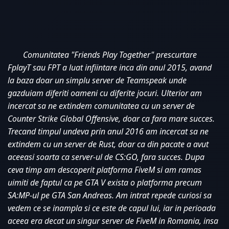
Comunitatea "Friends Play Together" prescurtare 
FplayT sau FPT a luat infiintare inca din anul 2015, avand 
la baza doar un simplu server de Teamspeak unde 
gazduiam diferiti oameni cu diferite jocuri. Ulterior am 
incercat sa ne extindem comunitatea cu un server de 
Counter Strike Global Offensive, doar ca fara mare succes. 
Trecand timpul undeva prin anul 2016 am incercat sa ne 
extindem cu un server de Rust, doar ca din pacate a avut 
aceeasi soarta ca server-ul de CS:GO, fara succes. Dupa 
ceva timp am descoperit platforma FiveM si am ramas 
uimiti de faptul ca pe GTA V exista o platforma precum 
SA:MP-ul pe GTA San Andreas. Am intrat repede curiosi sa 
vedem ce se inampla si ce este de capul lui, iar in perioada 
aceea era decat un singur server de FiveM in Romania, insa 