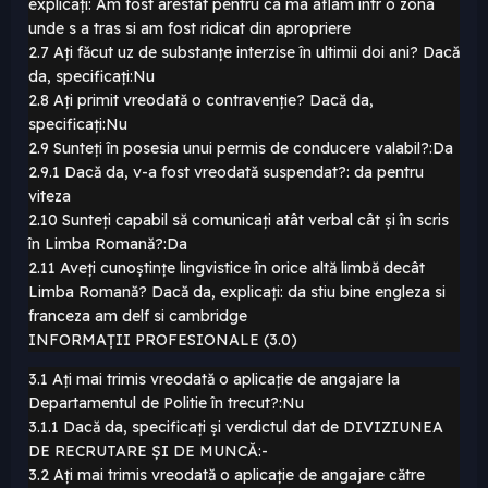
explicați: Am fost arestat pentru ca ma aflam intr o zona
unde s a tras si am fost ridicat din apropriere
2.7 Ați făcut uz de substanțe interzise în ultimii doi ani? Dacă
da, specificați:Nu
2.8 Ați primit vreodată o contravenție? Dacă da,
specificați:Nu
2.9 Sunteți în posesia unui permis de conducere valabil?:Da
2.9.1 Dacă da, v-a fost vreodată suspendat?: da pentru
viteza
2.10 Sunteți capabil să comunicați atât verbal cât și în scris
în Limba Romană?:Da
2.11 Aveți cunoștințe lingvistice în orice altă limbă decât
Limba Romană? Dacă da, explicați: da stiu bine engleza si
franceza am delf si cambridge
INFORMAȚII PROFESIONALE (3.0)
3.1 Ați mai trimis vreodată o aplicație de angajare la
Departamentul de Politie în trecut?:Nu
3.1.1 Dacă da, specificați și verdictul dat de DIVIZIUNEA
DE RECRUTARE ȘI DE MUNCĂ:-
3.2 Ați mai trimis vreodată o aplicație de angajare către