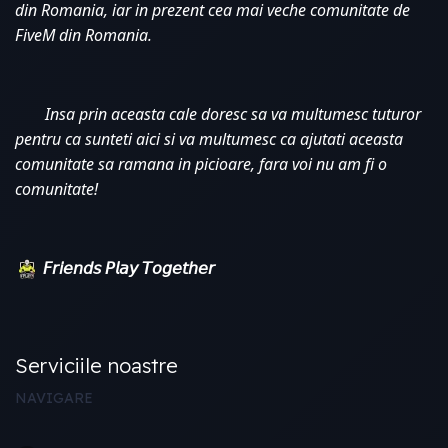
din Romania, iar in prezent cea mai veche comunitate de 
FiveM din Romania. 
Insa prin aceasta cale doresc sa va multumesc tuturor 
pentru ca sunteti aici si va multumesc ca ajutati aceasta 
comunitate sa ramana in picioare, fara voi nu am fi o 
comunitate!
𝘍𝘳𝘪𝘦𝘯𝘥𝘴 𝘗𝘭𝘢𝘺 𝘛𝘰𝘨𝘦𝘵𝘩𝘦𝘳
Serviciile noastre
NAVIGARE