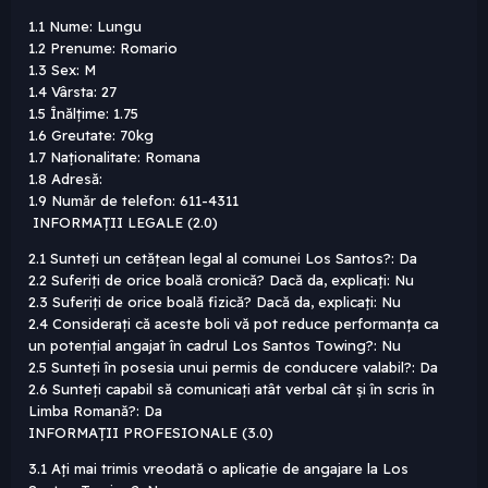
1.1 Nume: Lungu
1.2 Prenume: Romario
1.3 Sex: M
1.4 Vârsta: 27
1.5 Înălțime: 1.75
1.6 Greutate: 70kg
1.7 Naționalitate: Romana
1.8 Adresă:
1.9 Număr de telefon: 611-4311
INFORMAȚII LEGALE (2.0)
2.1 Sunteți un cetățean legal al comunei Los Santos?: Da
2.2 Suferiți de orice boală cronică? Dacă da, explicați: Nu
2.3 Suferiți de orice boală fizică? Dacă da, explicați: Nu
2.4 Considerați că aceste boli vă pot reduce performanța ca
un potențial angajat în cadrul Los Santos Towing?: Nu
2.5 Sunteți în posesia unui permis de conducere valabil?: Da
2.6 Sunteți capabil să comunicați atât verbal cât și în scris în
Limba Romană?: Da
INFORMAȚII PROFESIONALE (3.0)
3.1 Ați mai trimis vreodată o aplicație de angajare la Los