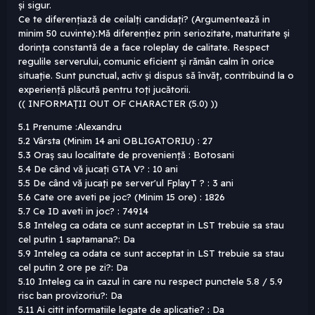
și sigur.
Ce te diferențiază de ceilalți candidați? (Argumentează in
minim 50 cuvinte):Mă diferențiez prin seriozitate, maturitate și
dorința constantă de a face roleplay de calitate. Respect
regulile serverului, comunic eficient și rămân calm în orice
situație. Sunt punctual, activ și dispus să învăț, contribuind la o
experiență plăcută pentru toți jucătorii.
(( INFORMAȚII OUT OF CHARACTER (5.0) ))
5.1 Prenume :Alexandru
5.2 Vârsta (Minim 14 ani OBLIGATORIU) : 27
5.3 Oraș sau localitate de proveniență : Botosani
5.4 De când vă jucați GTA V? : 10 ani
5.5 De când vă jucați pe server'ul FplayT ? : 3 ani
5.6 Cate ore aveti pe joc? (Minim 15 ore) : 1826
5.7 Ce ID aveti in joc? : 74914
5.8 Inteleg ca odata ce sunt acceptat in LST trebuie sa stau
cel putin 1 saptamana?: Da
5.9 Inteleg ca odata ce sunt acceptat in LST trebuie sa stau
cel putin 2 ore pe zi?: Da
5.10 Inteleg ca in cazul in care nu respect punctele 5.8 / 5.9
risc ban provizoriu?: Da
5.11 Ai citit informatiile legate de aplicatie? : Da