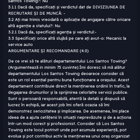
Santos Towing?: Nu
3.1.1 Dacă da, specificați și verdictul dat de DIVIZIUNEA DE
RECRUTARE ȘI DE MUNCĂ: -
3.2 Ați mai trimis vreodată o aplicație de angajare către oricare
altă agenție a statului?: Nu
3.2.1 Dacă da, specificați agenția și verdictul:-
3.3 Specificați orice altă slujbă pe care ați avut-o: Mecanic la
service auto
ARGUMENTARE ȘI RECOMANDARE (4.0)
De ce vrei să te alături departamentului Los Santos Towing?
(Argumentează in minim 75 cuvinte):Îmi doresc să mă alătur
departamentului Los Santos Towing deoarece consider că
este un rol esențial pentru buna funcționare a orașului. Acest
departament contribuie direct la menținerea ordinii în trafic, la
degajarea drumurilor și la sprijinirea celorlalte servicii publice.
Sunt o persoană responsabilă, atentă la detalii și dispusă să
lucrez în echipă, iar acest job îmi oferă ocazia să îmi
demonstrez seriozitatea și implicarea. De asemenea, îmi place
ideea de a ajuta cetățenii în situații neprevăzute și de a acționa
într-un mod corect și profesionist. Consider că Los Santos
Towing este locul potrivit unde pot acumula experiență, pot
evolua și pot contribui activ la menținerea unui oraș organizat