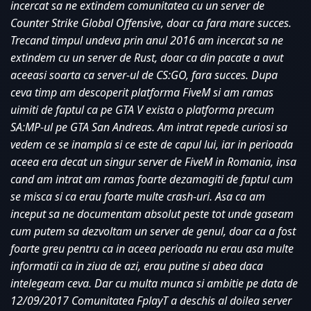
incercat sa ne extindem comunitatea cu un server de 
Counter Strike Global Offensive, doar ca fara mare succes. 
Trecand timpul undeva prin anul 2016 am incercat sa ne 
extindem cu un server de Rust, doar ca din pacate a avut 
aceeasi soarta ca server-ul de CS:GO, fara succes. Dupa 
ceva timp am descoperit platforma FiveM si am ramas 
uimiti de faptul ca pe GTA V exista o platforma precum 
SA:MP-ul pe GTA San Andreas. Am intrat repede curiosi sa 
vedem ce se inampla si ce este de capul lui, iar in perioada 
aceea era decat un singur server de FiveM in Romania, insa 
cand am intrat am ramas foarte dezamagiti de faptul cum 
se misca si ca erau foarte multe crash-uri. Asa ca am 
inceput sa ne documentam absolut peste tot unde gaseam 
cum putem sa dezvoltam un server de genul, doar ca a fost 
foarte greu pentru ca in aceea perioada nu erau asa multe 
informatii ca in ziua de azi, erau putine si abea daca 
intelegeam ceva. Dar cu multa munca si ambitie pe data de 
12/09/2017 Comunitatea FplayT a deschis al doilea server 