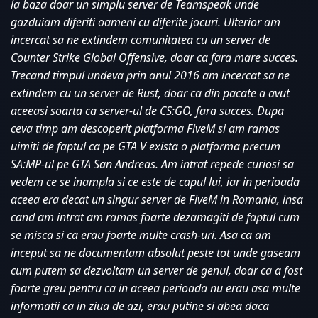
la baza doar un simplu server de Teamspeak unde 
gazduiam diferiti oameni cu diferite jocuri. Ulterior am 
incercat sa ne extindem comunitatea cu un server de 
Counter Strike Global Offensive, doar ca fara mare succes. 
Trecand timpul undeva prin anul 2016 am incercat sa ne 
extindem cu un server de Rust, doar ca din pacate a avut 
aceeasi soarta ca server-ul de CS:GO, fara succes. Dupa 
ceva timp am descoperit platforma FiveM si am ramas 
uimiti de faptul ca pe GTA V exista o platforma precum 
SA:MP-ul pe GTA San Andreas. Am intrat repede curiosi sa 
vedem ce se inampla si ce este de capul lui, iar in perioada 
aceea era decat un singur server de FiveM in Romania, insa 
cand am intrat am ramas foarte dezamagiti de faptul cum 
se misca si ca erau foarte multe crash-uri. Asa ca am 
inceput sa ne documentam absolut peste tot unde gaseam 
cum putem sa dezvoltam un server de genul, doar ca a fost 
foarte greu pentru ca in aceea perioada nu erau asa multe 
informatii ca in ziua de azi, erau putine si abea daca 