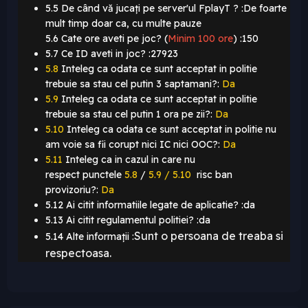
5.5 De când vă jucați pe server'ul FplayT ?
:De foarte
mult timp doar ca, cu multe pauze
5.6 Cate ore aveti pe joc? (
Minim 100 ore
)
:150
5.7 Ce ID aveti in joc? :27923
5.8
Inteleg ca odata ce sunt acceptat in politie
trebuie sa stau cel putin 3 saptamani?:
Da
5.9
Inteleg ca odata ce sunt acceptat in politie
trebuie sa stau cel putin 1 ora pe zii?:
Da
5.10
Inteleg ca odata ce sunt acceptat in politie nu
am voie sa fii corupt nici IC nici OOC?:
Da
5.11
Inteleg ca in cazul in care nu
respect punctele
5.8
/
5.9 / 5.10
risc ban
provizoriu?:
Da
5.12 Ai citit informatiile legate de aplicatie? :da
5.13 Ai citit regulamentul politiei? :da
Sunt o persoana de treaba si
5.14 Alte informații :
respectoasa
.