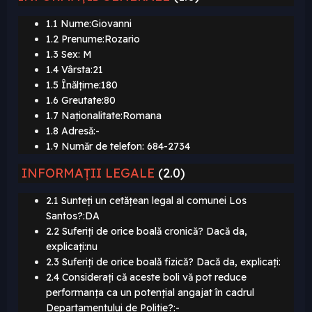
1.1 Nume:Giovanni
1.2 Prenume:Rozario
1.3 Sex: M
1.4 Vârsta:21
1.5 Înălțime:180
1.6 Greutate:80
1.7 Naționalitate:Romana
1.8 Adresă:-
1.9 Număr de telefon: 684-2734
INFORMAȚII LEGALE
(2.0)
2.1 Sunteți un cetățean legal al comunei Los
Santos?:DA
2.2 Suferiți de orice boală cronică? Dacă da,
explicați:nu
2.3 Suferiți de orice boală fizică? Dacă da, explicați:
2.4 Considerați că aceste boli vă pot reduce
performanța ca un potențial angajat în cadrul
Departamentului de Politie?:-