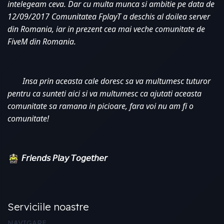
intelegeam ceva. Dar cu multa munca si ambitie pe data de 
12/09/2017 Comunitatea FplayT a deschis al doilea server 
din Romania, iar in prezent cea mai veche comunitate de 
FiveM din Romania. 
Insa prin aceasta cale doresc sa va multumesc tuturor 
pentru ca sunteti aici si va multumesc ca ajutati aceasta 
comunitate sa ramana in picioare, fara voi nu am fi o 
comunitate!
𝘍𝘳𝘪𝘦𝘯𝘥𝘴 𝘗𝘭𝘢𝘺 𝘛𝘰𝘨𝘦𝘵𝘩𝘦𝘳
Serviciile noastre
NAVIGARE