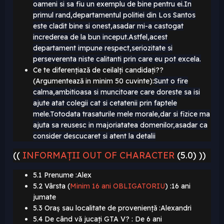
oameni si sa fiu un exemplu de bine pentru ei.In
primul rand,departamentul politiei din Los Santos
este cladit bine si onest,asadar mi-a castogat
increderea de la bun inceput.Astfel,acest
departament impune respect,seriozitate si
perseverenta niste calitanti prin care eu pot excela.
Ce te diferențiază de ceilalți candidați??
(Argumentează in minim 50 cuvinte):
Sunt o fire
calma,ambitioasa si muncitoare care doreste sa isi
ajute atat colegii cat si cetatenii prin faptele
mele.Totodata trasaturile mele morale,dar si fizice ma
ajuta sa reusesc in majoriatatea domenilor,asadar ca
consider descucaret si atent la detalii
((
INFORMAȚII OUT OF CHARACTER
(5.0) ))
5.1 Prenume
:Alex
5.2 Vârsta (
Minim 16 ani OBLIGATORIU
)
:16 ani
jumate
5.3 Oraș sau localitate de proveniență
:Alexandri
5.4 De când vă jucați GTA V? : De 6 ani