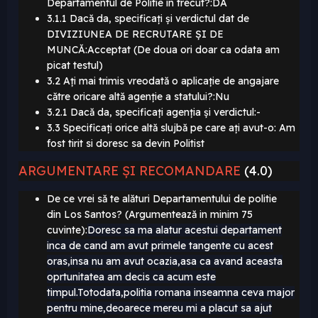
Departamentul de Politie în trecut?:DA
3.1.1 Dacă da, specificați și verdictul dat de
DIVIZIUNEA DE RECRUTARE ȘI DE
MUNCĂ:Acceptat (De doua ori doar ca odata am
picat testul)
3.2 Ați mai trimis vreodată o aplicație de angajare
către oricare altă agenție a statului?:Nu
3.2.1 Dacă da, specificați agenția și verdictul:-
3.3 Specificați orice altă slujbă pe care ați avut-o: Am
fost tirit si doresc sa devin Politist
ARGUMENTARE ȘI RECOMANDARE
(4.0)
De ce vrei să te alături Departamentului de politie
din Los Santos? (Argumentează in minim 75
cuvinte):
Doresc sa ma alatur acestui departament
inca de cand am avut primele tangente cu acest
oras,insa nu am avut ocazia,asa ca avand aceasta
oprtunitatea am decis ca acum este
timpul.Totodata,politia romana inseamna ceva major
pentru mine,deoarece mereu mi a placut sa ajut