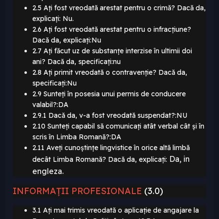
2.5 Ați fost vreodată arestat pentru o crimă? Dacă da,
explicați: Nu.
2.6 Ați fost vreodată arestat pentru o infracțiune?
Dacă da, explicați:Nu
2.7 Ați făcut uz de substanțe interzise în ultimii doi
ani? Dacă da, specificați:nu
2.8 Ați primit vreodată o contravenție? Dacă da,
specificați:Nu
2.9 Sunteți în posesia unui permis de conducere
valabil?:DA
2.9.1 Dacă da, v-a fost vreodată suspendat?:NU
2.10 Sunteți capabil să comunicați atât verbal cât și în
scris în Limba Romană?:DA
2.11 Aveți cunoștințe lingvistice în orice altă limbă
Da
, in
decât Limba Romană? Dacă da, explicați:
engleza.
INFORMAȚII PROFESIONALE
(3.0)
3.1 Ați mai trimis vreodată o aplicație de angajare la