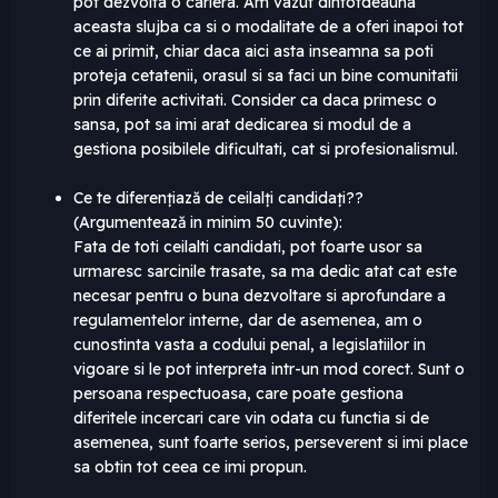
pot dezvolta o cariera. Am vazut dintotdeauna
aceasta slujba ca si o modalitate de a oferi inapoi tot
ce ai primit, chiar daca aici asta inseamna sa poti
proteja cetatenii, orasul si sa faci un bine comunitatii
prin diferite activitati. Consider ca daca primesc o
sansa, pot sa imi arat dedicarea si modul de a
gestiona posibilele dificultati, cat si profesionalismul.
Ce te diferențiază de ceilalți candidați??
(Argumentează in minim 50 cuvinte):
Fata de toti ceilalti candidati, pot foarte usor sa
urmaresc sarcinile trasate, sa ma dedic atat cat este
necesar pentru o buna dezvoltare si aprofundare a
regulamentelor interne, dar de asemenea, am o
cunostinta vasta a codului penal, a legislatiilor in
vigoare si le pot interpreta intr-un mod corect. Sunt o
persoana respectuoasa, care poate gestiona
diferitele incercari care vin odata cu functia si de
asemenea, sunt foarte serios, perseverent si imi place
sa obtin tot ceea ce imi propun.