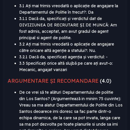
3.1 Ați mai trimis vreodată o aplicație de angajare la
Departamentul de Politie în trecut?: Da
3.1.1 Dacă da, specificați și verdictul dat de
DIVIZIUNEA DE RECRUTARE ȘI DE MUNCĂ: Am
fost admis, acceptat, am avut gradul de agent
principal si agent de politie.
3.2 Ați mai trimis vreodată o aplicație de angajare
către oricare altă agenție a statului?: Nu.
3.2.1 Dacă da, specificați agenția și verdictul: -
3.3 Specificați orice altă slujbă pe care ați avut-o:
Mecanic, angajat vanzari
ARGUMENTARE ȘI RECOMANDARE
(4.0)
De ce vrei să te alături Departamentului de politie
din Los Santos? (Argumentează in minim 75 cuvinte):
Vreau sa ma alatur Departamentului de Politie din Los
Santos deoarece imi doresc sa fac parte dintr-o
echipa dinamica, de la care sa pot invata, langa care
sa ma pot dezvolta pe toate planurile si unde sa imi