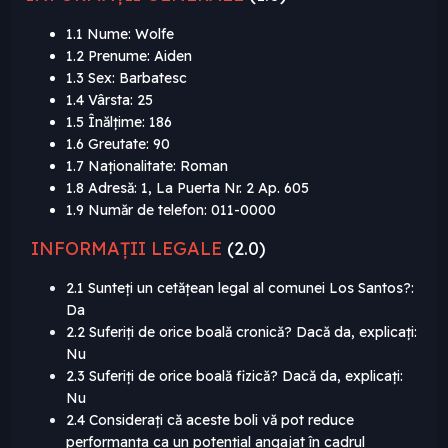
1.1 Nume: Wolfe
1.2 Prenume: Aiden
1.3 Sex: Barbatesc
1.4 Vârsta: 25
1.5 Înălțime: 186
1.6 Greutate: 90
1.7 Naționalitate: Roman
1.8 Adresă: 1, La Puerta Nr. 2 Ap. 605
1.9 Număr de telefon: 011-0000
INFORMAȚII LEGALE
(2.0)
2.1 Sunteți un cetățean legal al comunei Los Santos?:
Da
2.2 Suferiți de orice boală cronică? Dacă da, explicați:
Nu
2.3 Suferiți de orice boală fizică? Dacă da, explicați:
Nu
2.4 Considerați că aceste boli vă pot reduce
performanța ca un potențial angajat în cadrul