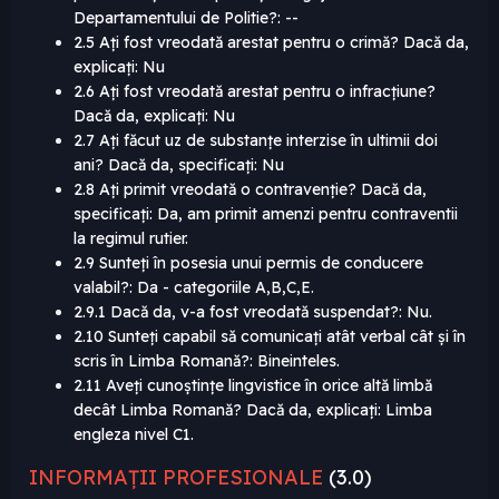
Departamentului de Politie?: --
2.5 Ați fost vreodată arestat pentru o crimă? Dacă da,
explicați: Nu
2.6 Ați fost vreodată arestat pentru o infracțiune?
Dacă da, explicați: Nu
2.7 Ați făcut uz de substanțe interzise în ultimii doi
ani? Dacă da, specificați: Nu
2.8 Ați primit vreodată o contravenție? Dacă da,
specificați: Da, am primit amenzi pentru contraventii
la regimul rutier.
2.9 Sunteți în posesia unui permis de conducere
valabil?: Da - categoriile A,B,C,E.
2.9.1 Dacă da, v-a fost vreodată suspendat?: Nu.
2.10 Sunteți capabil să comunicați atât verbal cât și în
scris în Limba Romană?: Bineinteles.
2.11 Aveți cunoștințe lingvistice în orice altă limbă
decât Limba Romană? Dacă da, explicați: Limba
engleza nivel C1.
INFORMAȚII PROFESIONALE
(3.0)