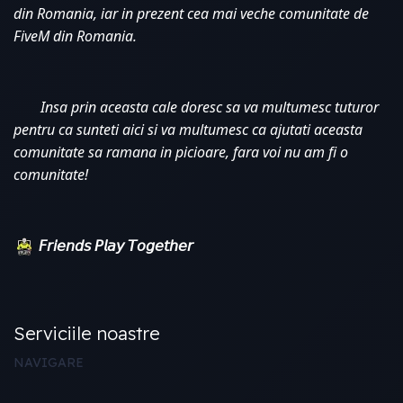
din Romania, iar in prezent cea mai veche comunitate de 
FiveM din Romania. 
Insa prin aceasta cale doresc sa va multumesc tuturor 
pentru ca sunteti aici si va multumesc ca ajutati aceasta 
comunitate sa ramana in picioare, fara voi nu am fi o 
comunitate!
𝘍𝘳𝘪𝘦𝘯𝘥𝘴 𝘗𝘭𝘢𝘺 𝘛𝘰𝘨𝘦𝘵𝘩𝘦𝘳
Serviciile noastre
NAVIGARE