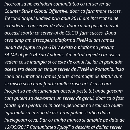
incercat sa ne extindem comunitatea cu un server de 
Counter Strike Global Offensive, doar ca fara mare succes. 
Trecand timpul undeva prin anul 2016 am incercat sa ne 
extindem cu un server de Rust, doar ca din pacate a avut 
aceeasi soarta ca server-ul de CS:GO, fara succes. Dupa 
ceva timp am descoperit platforma FiveM si am ramas 
uimiti de faptul ca pe GTA V exista o platforma precum 
SA:MP-ul pe GTA San Andreas. Am intrat repede curiosi sa 
vedem ce se inampla si ce este de capul lui, iar in perioada 
aceea era decat un singur server de FiveM in Romania, insa 
cand am intrat am ramas foarte dezamagiti de faptul cum 
se misca si ca erau foarte multe crash-uri. Asa ca am 
inceput sa ne documentam absolut peste tot unde gaseam 
cum putem sa dezvoltam un server de genul, doar ca a fost 
foarte greu pentru ca in aceea perioada nu erau asa multe 
informatii ca in ziua de azi, erau putine si abea daca 
intelegeam ceva. Dar cu multa munca si ambitie pe data de 
12/09/2017 Comunitatea FplayT a deschis al doilea server 