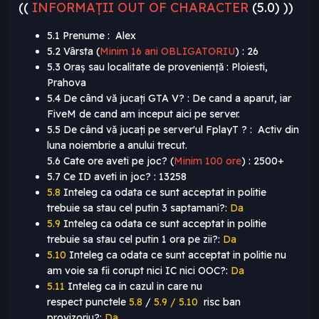
((
INFORMAȚII OUT OF CHARACTER
(5.0) ))
5.1 Prenume : Alex
5.2 Vârsta (
Minim 16 ani OBLIGATORIU
)
: 26
5.3 Oraș sau localitate de proveniență : Ploiesti,
Prahova
5.4 De când vă jucați GTA V? : De cand a aparut, iar
FiveM de cand am inceput aici pe server.
5.5 De când vă jucați pe server'ul FplayT ? : Activ din
luna noiembrie a anului trecut.
5.6 Cate ore aveti pe joc? (
Minim 100 ore
)
: 2500+
5.7 Ce ID aveti in joc? : 13258
5.8
Inteleg ca odata ce sunt acceptat in politie
trebuie sa stau cel putin 3 saptamani?:
Da
5.9
Inteleg ca odata ce sunt acceptat in politie
trebuie sa stau cel putin 1 ora pe zii?:
Da
5.10
Inteleg ca odata ce sunt acceptat in politie nu
am voie sa fii corupt nici IC nici OOC?:
Da
5.11
Inteleg ca in cazul in care nu
respect punctele
5.8
/
5.9 / 5.10
risc ban
provizoriu?:
Da