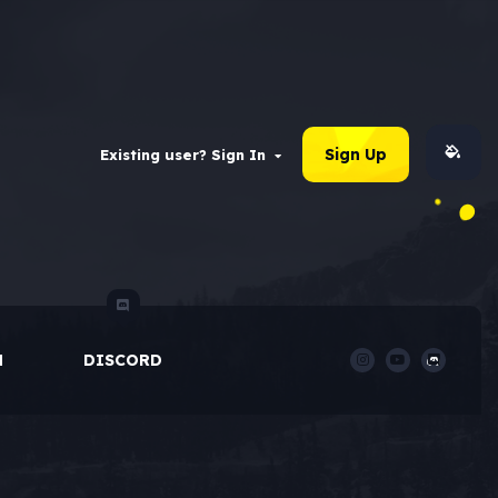
Sign Up
Existing user? Sign In
M
DISCORD