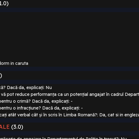
1.0)
 dorm
in caruta
)
ică? Dacă
da, explicați: Nu
i vă pot reduce performanța ca un potențial angajat în cadrul Depart
pentru o crimă? Dacă da, explicați: -
pentru o infracțiune? Dacă da, explicați: -
cați atât
verbal cât și în scris în Limba Romană?: Da, cat si in englez
ALE
(3.0)