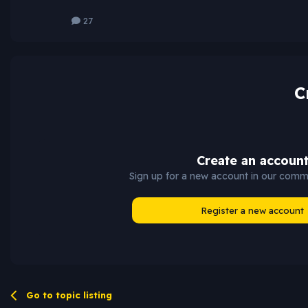
27
C
Create an accoun
Sign up for a new account in our commun
Register a new account
Go to topic listing