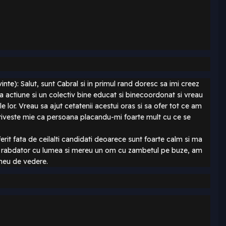
vinte):
Salut, sunt Cabral si in primul rand doresc sa imi creez
actiune si un colectiv bine educat si binecoordonat si vreau
e lor. Vreau sa ajut cetatenii
acestui oras si sa ofer tot ce am
riveste mie ca persoana placandu-mi foarte mult cu ce se
erit fata de ceilalti candidati deoarece sunt foarte calm si ma
arte rabdator cu lumea si mereu un om cu zambetul pe buze, am
 meu de vedere.