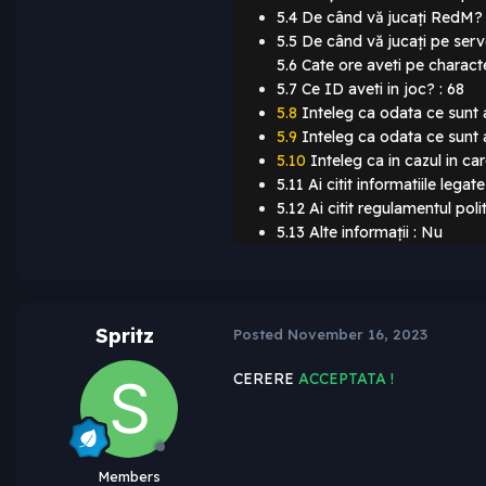
5.4 De când vă jucați RedM? :
5.5 De când vă jucați pe serv
5.6 Cate ore aveti pe charact
5.7 Ce ID aveti in joc? : 68
5.8
Inteleg ca odata ce sunt a
5.9
Inteleg ca odata ce sunt ac
5.10
Inteleg ca in cazul in ca
5.11 Ai citit informatiile legat
5.12 Ai citit regulamentul polit
5.13 Alte informații : Nu
Spritz
Posted
November 16, 2023
CERERE
ACCEPTATA !
Members