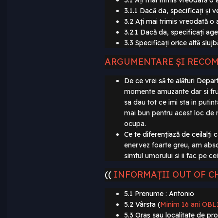
3.1 Ați mai trimis vreodată o 
3.1.1 Dacă da, specificați și ve
3.2 Ați mai trimis vreodată o a
3.2.1 Dacă da, specificați agen
3.3 Specificați orice altă sluj
ARGUMENTARE ȘI RECO
De ce vrei să te alături Depa
momente amuzante dar si frum
sa dau tot ce imi sta in putint
mai bun pentru acest loc de 
ocupa.
Ce te diferențiază de ceilalț
enervez foarte greu, am abso
simtul umorului si ii fac pe 
((
INFORMAȚII OUT OF C
5.1 Prenume : Antonio
5.2 Vârsta (
Minim 16 ani OB
5.3 Oraș sau localitate de pro