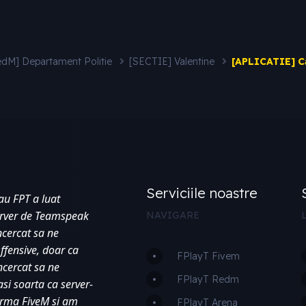
edM] Departament Politie
[SECTIE] Valentine
[APLICATIE] Ca
Serviciile noastre
au FPT a luat 
erver de Teamspeak 
NAVIGARE
ncercat sa ne 
fensive, doar ca 
FPlayT Fivem
cercat sa ne 
FPlayT Redm
si soarta ca server-
orma FiveM si am 
FPlayT Arena