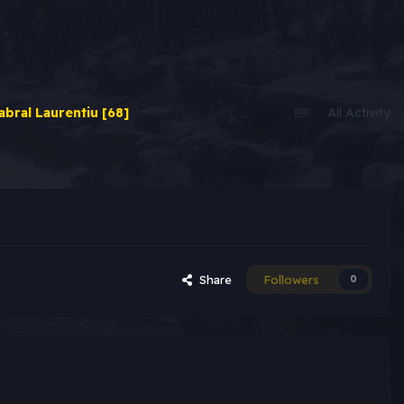
bral Laurentiu [68]
All Activity
Share
Followers
0