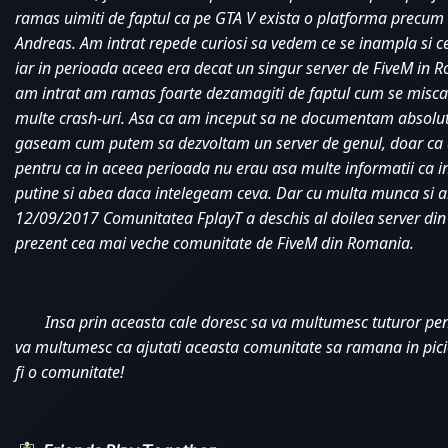
ramas uimiti de faptul ca pe GTA V exista o platforma precum
Andreas. Am intrat repede curiosi sa vedem ce se inampla si ce 
iar in perioada aceea era decat un singur server de FiveM in 
am intrat am ramas foarte dezamagiti de faptul cum se misca 
multe crash-uri. Asa ca am inceput sa ne documentam absolut
gaseam cum putem sa dezvoltam un server de genul, doar ca a
pentru ca in aceea perioada nu erau asa multe informatii ca in
putine si abea daca intelegeam ceva. Dar cu multa munca si a
12/09/2017 Comunitatea FplayT a deschis al doilea server din 
prezent cea mai veche comunitate de FiveM din Romania. 
Insa prin aceasta cale doresc sa va multumesc tuturor pentr
va multumesc ca ajutati aceasta comunitate sa ramana in pici
fi o comunitate!