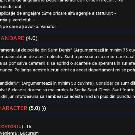
aplicație de angajare la Departamentul de Politie în trecut?: Nu
rdictul dat: -
plicație de angajare către oricare altă agenție a statului?: -
ția și verdictul: -
bă pe care ați avut-o: Vanator
MANDARE
(4.0)
rtamentului de politie din Saint Denis? (Argumentează in minim 75 cu
oase alaturi de acest colectiv. Sunt o persoana cu umor care cauta 
a sa pot salva cetatenii si sa aprind o scanteie de speranta in sufletel
munca. Pe langa aceste lucruri simt ca acest departament mi se pot
i candidați?? (Argumentează in minim 50 cuvinte):
Consider ca sunt dif
lvit 8 clase si doresc sa ma inrolez la Sectia Saint-Denis. Sunt fo
cei din jur intotdeauna sa zambeasca acesta fiind un plus din punctul
HARACTER
(5.0) ))
LIGATORIU
)
: 16
veniență : Bucuresti