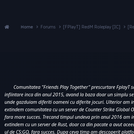
Home
Forums
[FPlayT] RedM Roleplay [IC]
[R
Comunitatea "Friends Play Together" prescurtare FplayT s
infiintare inca din anul 2015, avand la baza doar un simplu s
unde gazduiam diferiti oameni cu diferite jocuri. Ulterior am i
extindem comunitatea cu un server de Counter Strike Global Of
fara mare succes. Trecand timpul undeva prin anul 2016 am in
extindem cu un server de Rust, doar ca din pacate a avut aceea
ul de CS:GO, fara succes. Dupa ceva timp am descoperit platf