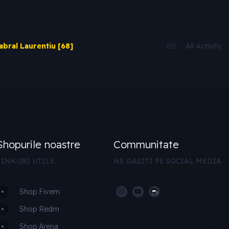
bral Laurentiu [68]
All Activity
Shopurile noastre
Communitate
LINKURI UTILE
NE GASITI PE SOCIAL MEDIA
Shop Fivem
Shop Redm
Shop Arena