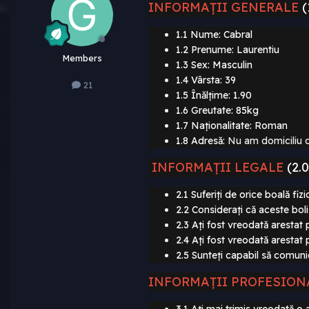
INFORMAȚII
GENERALE
(
1.1 Nume: Cabral
1.2 Prenume: Laurentiu
Members
1.3 Sex: Masculin
1.4 Vârsta: 39
21
1.5 Înălțime: 1.90
1.6 Greutate: 85kg
1.7 Naționalitate: Roman
1.8 Adresă:
Nu am domiciliu
INFORMAȚII LEGALE
(2.0
2.1 Suferiți de orice boală fiz
2.2 Considerați că aceste bol
2.3 Ați fost vreodată arestat 
2.4 Ați fost vreodată arestat 
2.5 Sunteți capabil să comuni
INFORMAȚII PROFESION