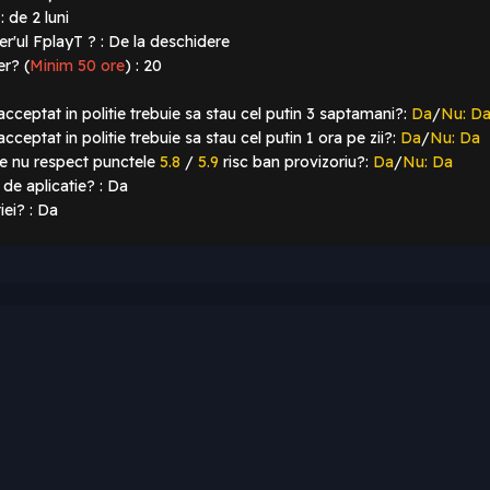
 de 2 luni
er'ul FplayT ? : De la deschidere
er? (
Minim 50 ore
)
: 20
cceptat in politie trebuie sa stau cel putin 3 saptamani?:
Da
/
Nu: D
ceptat in politie trebuie sa stau cel putin 1 ora pe zii?:
Da
/
Nu: Da
re nu respect punctele
5.8
/
5.9
risc ban provizoriu?:
Da
/
Nu: Da
e de aplicatie? : Da
iei? : Da