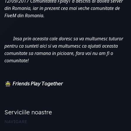
12/09/2017 Comunitatea FplayT a deschis al doilea server 
din Romania, iar in prezent cea mai veche comunitate de 
FiveM din Romania. 
Insa prin aceasta cale doresc sa va multumesc tuturor 
pentru ca sunteti aici si va multumesc ca ajutati aceasta 
comunitate sa ramana in picioare, fara voi nu am fi o 
comunitate!
𝘍𝘳𝘪𝘦𝘯𝘥𝘴 𝘗𝘭𝘢𝘺 𝘛𝘰𝘨𝘦𝘵𝘩𝘦𝘳
Serviciile noastre
NAVIGARE