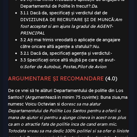
Departamentul de Politie în trecut?:
Da.
3.1.1 Dacă da, specificați și verdictul dat de
DIVIZIUNEA DE RECRUTARE ȘI DE MUNCĂ:
Am
fost acceptat si am ajuns la gradul de AGENT-
PRINCIPAL
3.2 Ați mai trimis vreodată o aplicație de angajare
către oricare altă agenție a statului?:
Nu.
3.2.1 Dacă da, specificați agenția și verdictul:-
3.3 Specificați orice altă slujbă pe care ați avut-
o:
Sofer de Autobuz, Postas,Pilot de Avion
ARGUMENTARE ȘI RECOMANDARE
(4.0)
De ce vrei să te alături Departamentului de politie din Los
Santos? (Argumentează in minim 75 cuvinte): Buna ziua,ma
numesc Voicu Octavian si d
oresc sa ma alatur
Departamentului de Politie Los Santos pentru a oferii o
mana de ajutor si pentru a ajunge cineva in acest oras plus
ca am o atractie fata de politie inca de cand eram mic.
Totodata vreau sa ma dedic 100% politiei si sa ofer o liniste