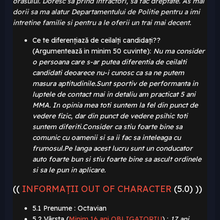
orasului. Doresc sa prind infractori, sa fac dreptate. As mai
dorii sa ma alatur Departamentului de Politie pentru a imi
intretine familie si pentru a le oferii un trai mai decent.
Ce te diferențiază de ceilalți candidați??
(Argumentează in minim 50 cuvinte):
Nu ma consider
o persoana care s-ar putea diferentia de ceilalti
candidati deoarece nu-i cunosc ca sa ne putem
masura aptitudinile.Sunt sportiv de performanta in
luptele de contact mai in detaliu am practicat 5 ani
MMA. In
opinia mea toti suntem la fel din punct de
vedere fizic, dar din punct de vedere psihic toti
suntem diferiti.Consider ca stiu foarte bine sa
comunic cu oamenii si sa ii fac sa inteleaga cu
frumosul.Pe langa acest lucru sunt un conducator
auto foarte bun si stiu foarte bine sa ascult ordinele
si sa le pun in aplicare.
((
INFORMAȚII OUT OF CHARACTER
(5.0) ))
5.1 Prenume : Octavian
5.2 Vârsta (
Minim 16 ani OBLIGATORIU
)
:
17 ani.