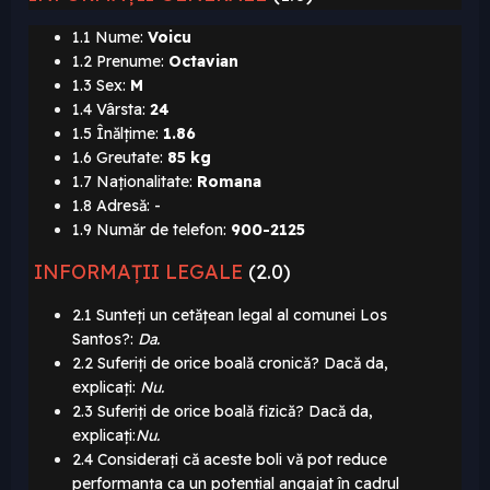
1.1 Nume:
Voicu
1.2 Prenume:
Octavian
1.3 Sex:
M
1.4 Vârsta:
24
1.5 Înălțime:
1.86
1.6 Greutate:
85 kg
1.7 Naționalitate:
Romana
1.8 Adresă: -
1.9 Număr de telefon:
900-2125
INFORMAȚII LEGALE
(2.0)
2.1 Sunteți un cetățean legal al comunei Los
Santos?:
Da.
2.2 Suferiți de orice boală cronică? Dacă da,
explicați:
Nu.
2.3 Suferiți de orice boală fizică? Dacă da,
explicați:
Nu.
2.4 Considerați că aceste boli vă pot reduce
performanța ca un potențial angajat în cadrul