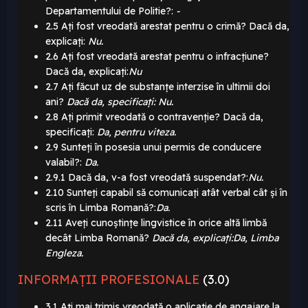
Departamentului de Politie?:
-
2.5 Ați fost vreodată arestat pentru o crimă? Dacă da,
explicați:
Nu.
2.6 Ați fost vreodată arestat pentru o infracțiune?
Dacă da, explicați:
Nu
2.7 Ați făcut uz de substanțe interzise în ultimii doi
ani?
Dacă da, specificați: Nu.
2.8 Ați primit vreodată o contravenție? Dacă da,
specificați:
Da, pentru viteza.
2.9 Sunteți în posesia unui permis de conducere
valabil?:
Da.
2.9.1 Dacă da, v-a fost vreodată suspendat?:
Nu.
2.10 Sunteți capabil să comunicați atât verbal cât și în
scris în Limba Romană?:
Da.
2.11 Aveți cunoștințe lingvistice în orice altă limbă
decât Limba Romană?
Dacă da, explicați:Da, Limba
Engleza.
INFORMAȚII PROFESIONALE
(3.0)
3.1 Ați mai trimis vreodată o aplicație de angajare la