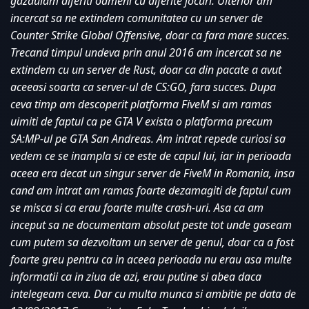
gazduiam diferiti oameni cu diferite jocuri. Ulterior am 
incercat sa ne extindem comunitatea cu un server de 
Counter Strike Global Offensive, doar ca fara mare succes. 
Trecand timpul undeva prin anul 2016 am incercat sa ne 
extindem cu un server de Rust, doar ca din pacate a avut 
aceeasi soarta ca server-ul de CS:GO, fara succes. Dupa 
ceva timp am descoperit platforma FiveM si am ramas 
uimiti de faptul ca pe GTA V exista o platforma precum 
SA:MP-ul pe GTA San Andreas. Am intrat repede curiosi sa 
vedem ce se inampla si ce este de capul lui, iar in perioada 
aceea era decat un singur server de FiveM in Romania, insa 
cand am intrat am ramas foarte dezamagiti de faptul cum 
se misca si ca erau foarte multe crash-uri. Asa ca am 
inceput sa ne documentam absolut peste tot unde gaseam 
cum putem sa dezvoltam un server de genul, doar ca a fost 
foarte greu pentru ca in aceea perioada nu erau asa multe 
informatii ca in ziua de azi, erau putine si abea daca 
intelegeam ceva. Dar cu multa munca si ambitie pe data de 