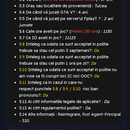
5.3 Oraș sau localitate de proveniență :
Tulcea.
5.4 De când vă jucați GTA V? :
4
ani.
5.5 De când vă jucați pe server'ul FplayT ? :
2 ani
jumate
5.6 Cate ore aveti pe joc? (
Minim 150 ore
)
:
1130
5.7 Ce ID aveti in joc? :
11123
5.8
Inteleg ca odata ce sunt acceptat in politie
trebuie sa stau cel putin 3 saptamani?:
Da
5.9
Inteleg ca odata ce sunt acceptat in politie
trebuie sa stau cel putin 1 ora pe zii?:
Da
5.10
Inteleg ca odata ce sunt acceptat in politie nu
am voie sa fii corupt nici IC nici OOC?:
Da
5.11
Inteleg ca in cazul in care nu
respect punctele
5.8
/
5.9 / 5.10
risc ban
provizoriu?:
Da
5.12 Ai citit informatiile legate de aplicatie? :
Da.
5.13 Ai citit regulamentul politiei? :
Da.
5.14 Alte informații :
Reintegrare, fost Agent-Principal
- 320