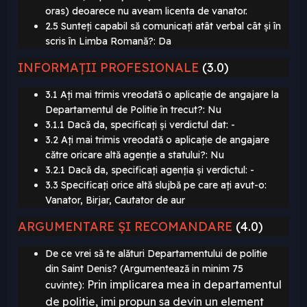
oras) deoarece nu aveam licenta de vanator.
2.5 Sunteți capabil să comunicați atât verbal cât și în
scris în Limba Romană?: Da
INFORMAȚII PROFESIONALE
(3.0)
3.1 Ați mai trimis vreodată o aplicație de angajare la
Departamentul de Politie în trecut?: Nu
3.1.1 Dacă da, specificați și verdictul dat: -
3.2 Ați mai trimis vreodată o aplicație de angajare
către oricare altă agenție a statului?: Nu
3.2.1 Dacă da, specificați agenția și verdictul: -
3.3 Specificați orice altă slujbă pe care ați avut-o:
Vanator, Birjar, Cautator de aur
ARGUMENTARE ȘI RECOMANDARE
(4.0)
De ce vrei să te alături Departamentului de politie
din Saint Denis? (Argumentează in minim 75
Prin implicarea mea in departamentul
cuvinte):
de politie
, imi propun sa devin un element