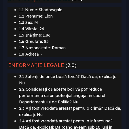
1.1 Nume: Shadowgale
1.2 Prenume: Elon
1.3 Sex: M
1.4 Vârsta: 24
1.5 Înălțime: 1.86
1.6 Greutate: 85
1.7 Naționalitate: Roman
1.8 Adresă: -
INFORMAȚII LEGALE
(2.0)
2.1 Suferiți de orice boală fizică? Dacă da, explicați:
Nu
2.2 Considerați că aceste boli vă pot reduce
performanța ca un potențial angajat în cadrul
Departamentului de Politie?:Nu
2.3 Ați fost vreodată arestat pentru o crimă? Dacă da,
explicați: Nu
2.4 Ați fost vreodată arestat pentru o infracțiune?
Dacă da, explicați: Da (cand aveam sub 10 luni in