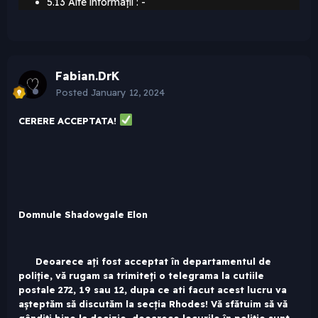
5.13 Alte informații : -
Fabian.DrK
Posted
January 12, 2024
CERERE ACCEPTATA!
Domnule Shadowgale Elon
Deoarece ați fost acceptat în departamentul de
poliție, vă rugam sa trimiteți o telegrama la cutiile
postale 272, 19 sau 12, dupa ce ati facut acest lucru va
așteptăm să discutăm la secția Rhodes! Vă sfătuim să vă