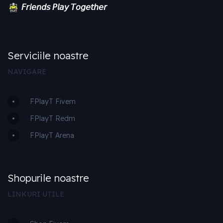
𝘍𝘳𝘪𝘦𝘯𝘥𝘴 𝘗𝘭𝘢𝘺 𝘛𝘰𝘨𝘦𝘵𝘩𝘦𝘳
Serviciile noastre
NAVIGARE
FPlayT Fivem
FPlayT Redm
FPlayT Arena
Shopurile noastre
LINKURI UTILE