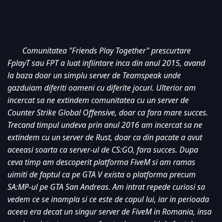
Comunitatea "Friends Play Together" prescurtare 
FplayT sau FPT a luat infiintare inca din anul 2015, avand 
la baza doar un simplu server de Teamspeak unde 
gazduiam diferiti oameni cu diferite jocuri. Ulterior am 
incercat sa ne extindem comunitatea cu un server de 
Counter Strike Global Offensive, doar ca fara mare succes. 
Trecand timpul undeva prin anul 2016 am incercat sa ne 
extindem cu un server de Rust, doar ca din pacate a avut 
aceeasi soarta ca server-ul de CS:GO, fara succes. Dupa 
ceva timp am descoperit platforma FiveM si am ramas 
uimiti de faptul ca pe GTA V exista o platforma precum 
SA:MP-ul pe GTA San Andreas. Am intrat repede curiosi sa 
vedem ce se inampla si ce este de capul lui, iar in perioada 
aceea era decat un singur server de FiveM in Romania, insa 