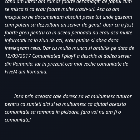
cand am intrat am ramas foarte dezamagiti de faptul cum 
se misca si ca erau foarte multe crash-uri. Asa ca am 
inceput sa ne documentam absolut peste tot unde gaseam 
cum putem sa dezvoltam un server de genul, doar ca a fost 
foarte greu pentru ca in aceea perioada nu erau asa multe 
informatii ca in ziua de azi, erau putine si abea daca 
intelegeam ceva. Dar cu multa munca si ambitie pe data de 
12/09/2017 Comunitatea FplayT a deschis al doilea server 
din Romania, iar in prezent cea mai veche comunitate de 
FiveM din Romania. 
Insa prin aceasta cale doresc sa va multumesc tuturor 
pentru ca sunteti aici si va multumesc ca ajutati aceasta 
comunitate sa ramana in picioare, fara voi nu am fi o 
comunitate!