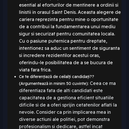
esential al eforturilor de mentinere a ordinii si
linistii in orasul Saint Denis
. Aceasta alegere de
cariera reprezinta pentru mine o oportunitate
de a contribui la fundamentarea unui mediu
sigur si securizat pentru comunitatea locala
.
Cu o pasiune puternica pentru dreptate
,
intentionez sa aduc un sentiment de siguranta
si incredere rezidentilor acestui oras
,
oferindu
-le posibilitatea de a se bucura de
viata fara frica
.
Ce te diferențiază de ceilalți candidați??
Ceea ce ma
(Argumentează in minim 50 cuvinte):
diferentiaza fata de alti candidati este
capacitatea de a gestiona eficient situatiile
dificile si de a oferi sprijin cetatenilor aflati la
nevoie
. Consider ca prin implicarea mea in
diverse actiuni ale politiei
, pot demonstra
profesionalism si dedicare
, astfel incat