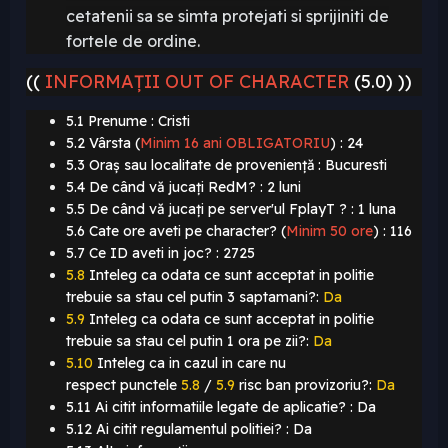
cetatenii sa se simta protejati si sprijiniti de
fortele de ordine
.
((
INFORMAȚII OUT OF CHARACTER
(5.0) ))
5.1 Prenume : Cristi
5.2 Vârsta (
Minim 16 ani OBLIGATORIU
)
: 24
5.3 Oraș sau localitate de proveniență : Bucuresti
5.4 De când vă jucați RedM? : 2 luni
5.5 De când vă jucați pe server'ul FplayT ? : 1 luna
5.6 Cate ore aveti pe character? (
Minim 50 ore
)
: 116
5.7 Ce ID aveti in joc? : 2725
5.8
Inteleg ca odata ce sunt acceptat in politie
trebuie sa stau cel putin 3 saptamani?:
Da
5.9
Inteleg ca odata ce sunt acceptat in politie
trebuie sa stau cel putin 1 ora pe zii?:
Da
5.10
Inteleg ca in cazul in care nu
respect punctele
5.8
/
5.9
risc ban provizoriu?:
Da
5.11 Ai citit informatiile legate de aplicatie? : Da
5.12 Ai citit regulamentul politiei? : Da