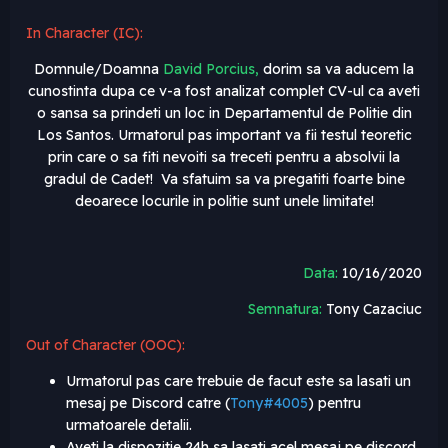
In Character (IC):
Domnule/Doamna
David Porcius,
dorim sa va aducem la
cunostinta dupa ce v-a fost analizat complet CV-ul ca aveti
o sansa sa prindeti un loc in Departamentul de Politie din
Los Santos. Urmatorul pas important va fii testul teoretic
prin care o sa fiti nevoiti sa treceti pentru a absolvii la
gradul de Cadet! Va sfatuim sa va pregatiti foarte bine
deoarece locurile in politie sunt unele limitate!
Data:
10/16/2020
Semnatura:
Tony Cazaciuc
Out of Character (OOC):
Urmatorul pas care trebuie de facut este sa lasati un
mesaj pe Discord catre (
Tony#4005
) pentru
urmatoarele detalii.
Aveti la dispozitie 24h sa lasati acel mesaj pe discord