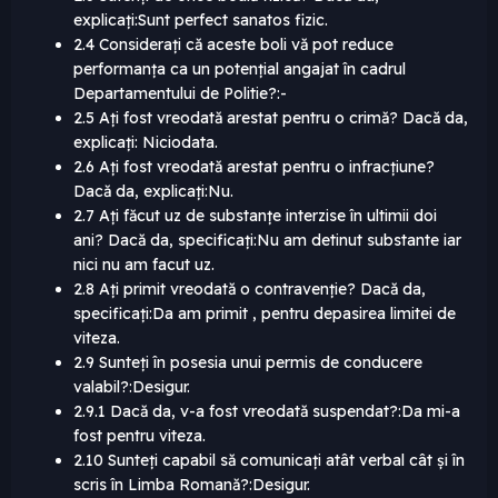
explicați:Sunt perfect sanatos fizic.
2.4 Considerați că aceste boli vă pot reduce
performanța ca un potențial angajat în cadrul
Departamentului de Politie?:-
2.5 Ați fost vreodată arestat pentru o crimă? Dacă da,
explicați: Niciodata.
2.6 Ați fost vreodată arestat pentru o infracțiune?
Dacă da, explicați:Nu.
2.7 Ați făcut uz de substanțe interzise în ultimii doi
ani? Dacă da, specificați:Nu am detinut substante iar
nici nu am facut uz.
2.8 Ați primit vreodată o contravenție? Dacă da,
specificați:Da am primit , pentru depasirea limitei de
viteza.
2.9 Sunteți în posesia unui permis de conducere
valabil?:Desigur.
2.9.1 Dacă da, v-a fost vreodată suspendat?:Da mi-a
fost pentru viteza.
2.10 Sunteți capabil să comunicați atât verbal cât și în
scris în Limba Romană?:Desigur.