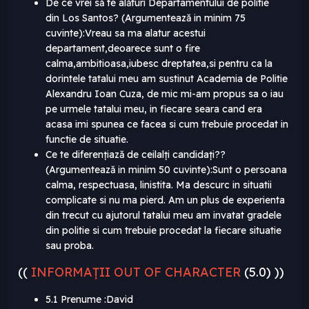
De ce vrei să te alături Departamentului de politie
din Los Santos? (Argumentează in minim 75
cuvinte):
Vreau sa ma alatur acestui
departament,deoarece sunt o fire
calma,ambitioasa,iubesc dreptatea,si pentru ca la
dorintele tatalui meu am sustinut Academia de Politie
Alexandru Ioan Cuza, de mic mi-am propus sa o iau
pe urmele tatalui meu, in fiecare seara cand era
acasa imi spunea ce facea si cum trebuie procedat in
functie de situatie.
Ce te diferențiază de ceilalți candidați??
(Argumentează in minim 50 cuvinte):
Sunt o persoana
calma, respectuasa, linistita. Ma descurc in situatii
complicate si nu ma pierd.
Am un plus de experienta
din trecut cu ajutorul tatalui meu am invatat gradele
din politie si cum trebuie procedat la fiecare situatie
sau proba.
((
INFORMAȚII OUT OF CHARACTER
(5.0) ))
5.1 Prenume :David