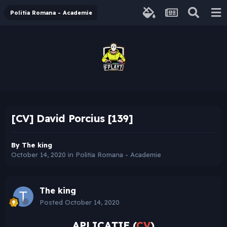
Politia Romana - Academie
[CV] David Porcius [139]
By
The king
October 14, 2020
in
Politia Romana - Academie
The king
Posted
October 14, 2020
APLICAȚIE (
CV
)