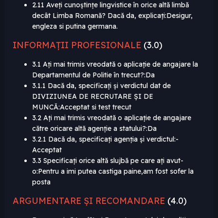
2.11 Aveți cunoștințe lingvistice în orice altă limbă
decât Limba Romană? Dacă da, explicați:Desigur,
engleza si putina germana.
INFORMAȚII PROFESIONALE
(3.0)
3.1 Ați mai trimis vreodată o aplicație de angajare la
Departamentul de Politie în trecut?:Da
3.1.1 Dacă da, specificați și verdictul dat de
DIVIZIUNEA DE RECRUTARE ȘI DE
MUNCĂ:Acceptat si test trecut
3.2 Ați mai trimis vreodată o aplicație de angajare
către oricare altă agenție a statului?:Da
3.2.1 Dacă da, specificați agenția și verdictul:-
Acceptat
3.3 Specificați orice altă slujbă pe care ați avut-
o:Pentru a imi putea castiga paine,am fost sofer la
posta
ARGUMENTARE ȘI RECOMANDARE
(4.0)