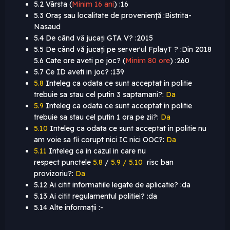
5.2 Vârsta (
Minim 16 ani
)
:16
5.3 Oraș sau localitate de proveniență :Bistrita-
Nasaud
5.4 De când vă jucați GTA V? :2015
5.5 De când vă jucați pe server'ul FplayT ? :Din 2018
5.6 Cate ore aveti pe joc? (
Minim 80 ore
)
:260
5.7 Ce ID aveti in joc? :139
5.8
Inteleg ca odata ce sunt acceptat in politie
trebuie sa stau cel putin 3 saptamani?:
Da
5.9
Inteleg ca odata ce sunt acceptat in politie
trebuie sa stau cel putin 1 ora pe zii?:
Da
5.10
Inteleg ca odata ce sunt acceptat in politie nu
am voie sa fii corupt nici IC nici OOC?:
Da
5.11
Inteleg ca in cazul in care nu
respect punctele
5.8
/
5.9 / 5.10
risc ban
provizoriu?:
Da
5.12 Ai citit informatiile legate de aplicatie? :da
5.13 Ai citit regulamentul politiei? :da
5.14 Alte informații :-