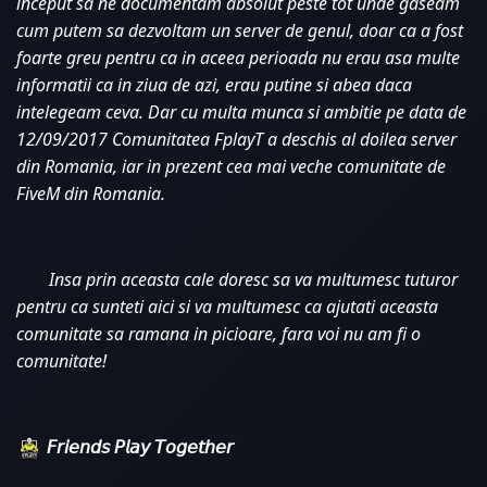
inceput sa ne documentam absolut peste tot unde gaseam 
cum putem sa dezvoltam un server de genul, doar ca a fost 
foarte greu pentru ca in aceea perioada nu erau asa multe 
informatii ca in ziua de azi, erau putine si abea daca 
intelegeam ceva. Dar cu multa munca si ambitie pe data de 
12/09/2017 Comunitatea FplayT a deschis al doilea server 
din Romania, iar in prezent cea mai veche comunitate de 
FiveM din Romania. 
Insa prin aceasta cale doresc sa va multumesc tuturor 
pentru ca sunteti aici si va multumesc ca ajutati aceasta 
comunitate sa ramana in picioare, fara voi nu am fi o 
comunitate!
𝘍𝘳𝘪𝘦𝘯𝘥𝘴 𝘗𝘭𝘢𝘺 𝘛𝘰𝘨𝘦𝘵𝘩𝘦𝘳