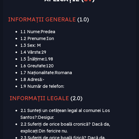
INFORMAȚII GENERALE
(1.0)
1.1 Nume:Predea
1.2 Prenume:Ion
1.3 Sex: M
1.4 Vârsta:29
1.5 Înălțime:1.98
1.6 Greutate:120
1.7 Naționalitate:Romana
1.8 Adresă:-
1.9 Număr de telefon:
INFORMAȚII LEGALE
(2.0)
2.1 Sunteți un cetățean legal al comunei Los
Santos?:Desigur.
2.2 Suferiți de orice boală cronică? Dacă da,
explicați:Din fericire nu.
2.3 Suferiți de orice boală fizică? Dacă da,