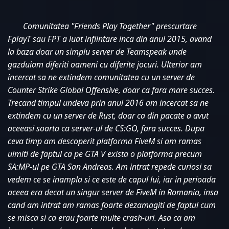
Comunitatea "Friends Play Together" prescurtare 
FplayT sau FPT a luat infiintare inca din anul 2015, avand 
la baza doar un simplu server de Teamspeak unde 
gazduiam diferiti oameni cu diferite jocuri. Ulterior am 
incercat sa ne extindem comunitatea cu un server de 
Counter Strike Global Offensive, doar ca fara mare succes. 
Trecand timpul undeva prin anul 2016 am incercat sa ne 
extindem cu un server de Rust, doar ca din pacate a avut 
aceeasi soarta ca server-ul de CS:GO, fara succes. Dupa 
ceva timp am descoperit platforma FiveM si am ramas 
uimiti de faptul ca pe GTA V exista o platforma precum 
SA:MP-ul pe GTA San Andreas. Am intrat repede curiosi sa 
vedem ce se inampla si ce este de capul lui, iar in perioada 
aceea era decat un singur server de FiveM in Romania, insa 
cand am intrat am ramas foarte dezamagiti de faptul cum 
se misca si ca erau foarte multe crash-uri. Asa ca am 