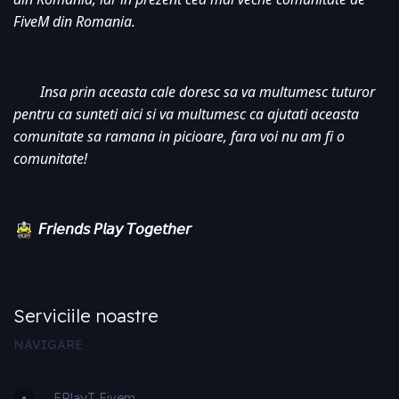
FiveM din Romania. 
Insa prin aceasta cale doresc sa va multumesc tuturor 
pentru ca sunteti aici si va multumesc ca ajutati aceasta 
comunitate sa ramana in picioare, fara voi nu am fi o 
comunitate!
𝘍𝘳𝘪𝘦𝘯𝘥𝘴 𝘗𝘭𝘢𝘺 𝘛𝘰𝘨𝘦𝘵𝘩𝘦𝘳
Serviciile noastre
NAVIGARE
FPlayT Fivem