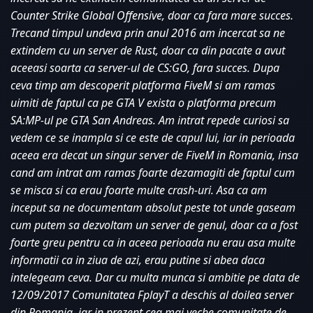
Counter Strike Global Offensive, doar ca fara mare succes. 
Trecand timpul undeva prin anul 2016 am incercat sa ne 
extindem cu un server de Rust, doar ca din pacate a avut 
aceeasi soarta ca server-ul de CS:GO, fara succes. Dupa 
ceva timp am descoperit platforma FiveM si am ramas 
uimiti de faptul ca pe GTA V exista o platforma precum 
SA:MP-ul pe GTA San Andreas. Am intrat repede curiosi sa 
vedem ce se inampla si ce este de capul lui, iar in perioada 
aceea era decat un singur server de FiveM in Romania, insa 
cand am intrat am ramas foarte dezamagiti de faptul cum 
se misca si ca erau foarte multe crash-uri. Asa ca am 
inceput sa ne documentam absolut peste tot unde gaseam 
cum putem sa dezvoltam un server de genul, doar ca a fost 
foarte greu pentru ca in aceea perioada nu erau asa multe 
informatii ca in ziua de azi, erau putine si abea daca 
intelegeam ceva. Dar cu multa munca si ambitie pe data de 
12/09/2017 Comunitatea FplayT a deschis al doilea server 
din Romania, iar in prezent cea mai veche comunitate de 