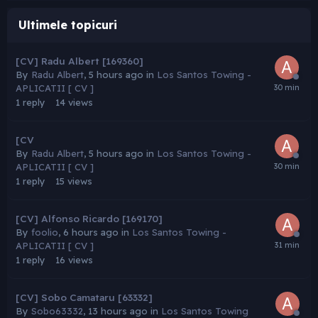
Ultimele topicuri
[CV] Radu Albert [169360]
By
Radu Albert
,
5 hours ago
in
Los Santos Towing -
APLICATII [ CV ]
1
reply
14
views
[CV
By
Radu Albert
,
5 hours ago
in
Los Santos Towing -
APLICATII [ CV ]
1
reply
15
views
[CV] Alfonso Ricardo [169170]
By
foolio
,
6 hours ago
in
Los Santos Towing -
APLICATII [ CV ]
1
reply
16
views
[CV] Sobo Camataru [63332]
By
Sobo63332
,
13 hours ago
in
Los Santos Towing