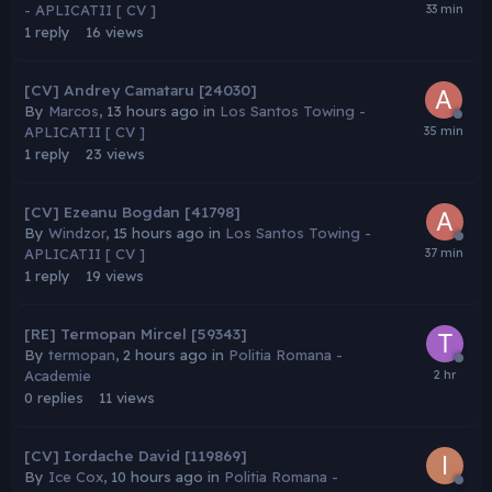
- APLICATII [ CV ]
1
reply
16
views
[CV] Andrey Camataru [24030]
By
Marcos
,
13 hours ago
in
Los Santos Towing -
APLICATII [ CV ]
1
reply
23
views
[CV] Ezeanu Bogdan [41798]
By
Windzor
,
15 hours ago
in
Los Santos Towing -
APLICATII [ CV ]
1
reply
19
views
[RE] Termopan Mircel [59343]
By
termopan
,
2 hours ago
in
Politia Romana -
Academie
0
replies
11
views
[CV] Iordache David [119869]
By
Ice Cox
,
10 hours ago
in
Politia Romana -