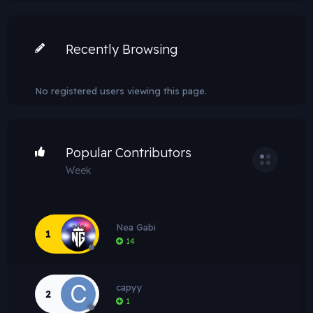
Recently Browsing
No registered users viewing this page.
Popular Contributors
Week
Week
Nea Gabi
1
Month
14
Year
capyy
All Time
2
1