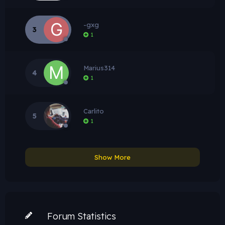
-gxg
3
1
Marius314
4
1
Carlito
5
1
Show More
Forum Statistics