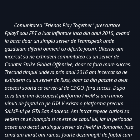
Comunitatea "Friends Play Together" prescurtare 
FplayT sau FPT a luat infiintare inca din anul 2015, avand 
la baza doar un simplu server de Teamspeak unde 
gazduiam diferiti oameni cu diferite jocuri. Ulterior am 
incercat sa ne extindem comunitatea cu un server de 
Counter Strike Global Offensive, doar ca fara mare succes. 
Trecand timpul undeva prin anul 2016 am incercat sa ne 
extindem cu un server de Rust, doar ca din pacate a avut 
aceeasi soarta ca server-ul de CS:GO, fara succes. Dupa 
ceva timp am descoperit platforma FiveM si am ramas 
uimiti de faptul ca pe GTA V exista o platforma precum 
SA:MP-ul pe GTA San Andreas. Am intrat repede curiosi sa 
vedem ce se inampla si ce este de capul lui, iar in perioada 
aceea era decat un singur server de FiveM in Romania, insa 
cand am intrat am ramas foarte dezamagiti de faptul cum 