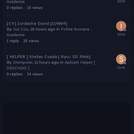
Academie
0
replies
13
views
[CV] Iordache David [119869]
By
Ice Cox
,
18 hours ago
in
Politia Romana -
Academie
1
reply
25
views
[ HELPER ] Stefan Coada [ Ryu/ ID: 3966]
By
Stempster
,
11 hours ago
in
Aplicatii Helper [
DESCHISE ]
0
replies
14
views