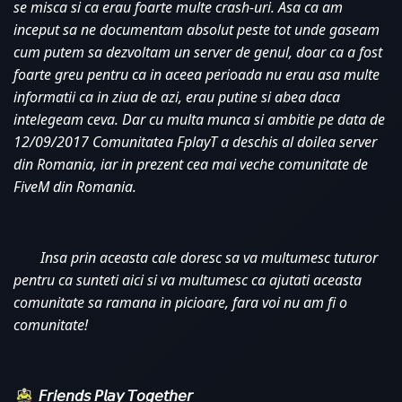
se misca si ca erau foarte multe crash-uri. Asa ca am 
inceput sa ne documentam absolut peste tot unde gaseam 
cum putem sa dezvoltam un server de genul, doar ca a fost 
foarte greu pentru ca in aceea perioada nu erau asa multe 
informatii ca in ziua de azi, erau putine si abea daca 
intelegeam ceva. Dar cu multa munca si ambitie pe data de 
12/09/2017 Comunitatea FplayT a deschis al doilea server 
din Romania, iar in prezent cea mai veche comunitate de 
FiveM din Romania. 
Insa prin aceasta cale doresc sa va multumesc tuturor 
pentru ca sunteti aici si va multumesc ca ajutati aceasta 
comunitate sa ramana in picioare, fara voi nu am fi o 
comunitate!
𝘍𝘳𝘪𝘦𝘯𝘥𝘴 𝘗𝘭𝘢𝘺 𝘛𝘰𝘨𝘦𝘵𝘩𝘦𝘳