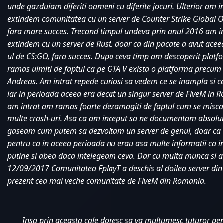
unde gazduiam diferiti oameni cu diferite jocuri. Ulterior am i
extindem comunitatea cu un server de Counter Strike Global Of
fara mare succes. Trecand timpul undeva prin anul 2016 am in
extindem cu un server de Rust, doar ca din pacate a avut aceea
ul de CS:GO, fara succes. Dupa ceva timp am descoperit platf
ramas uimiti de faptul ca pe GTA V exista o platforma precum
Andreas. Am intrat repede curiosi sa vedem ce se inampla si ce 
iar in perioada aceea era decat un singur server de FiveM in 
am intrat am ramas foarte dezamagiti de faptul cum se misca 
multe crash-uri. Asa ca am inceput sa ne documentam absolut
gaseam cum putem sa dezvoltam un server de genul, doar ca a
pentru ca in aceea perioada nu erau asa multe informatii ca in
putine si abea daca intelegeam ceva. Dar cu multa munca si a
12/09/2017 Comunitatea FplayT a deschis al doilea server din 
prezent cea mai veche comunitate de FiveM din Romania. 
Insa prin aceasta cale doresc sa va multumesc tuturor pentr