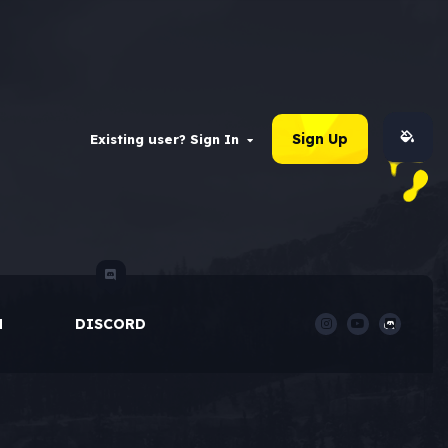
Sign Up
Existing user? Sign In
M
DISCORD