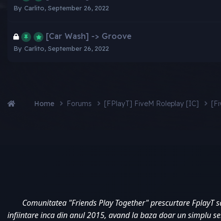
By
Carlito
,
September 26, 2022
[Car Wash] -> Groove
By
Carlito
,
September 26, 2022
Home
Forums
[FPlayT] FiveM Roleplay [IC]
[F
Comunitatea "Friends Play Together" prescurtare FplayT s
infiintare inca din anul 2015, avand la baza doar un simplu s