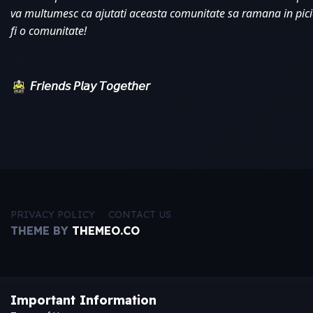
va multumesc ca ajutati aceasta comunitate sa ramana in pici
fi o comunitate!
𝘍𝘳𝘪𝘦𝘯𝘥𝘴 𝘗𝘭𝘢𝘺 𝘛𝘰𝘨𝘦𝘵𝘩𝘦𝘳
PRIVACY POLICY
CONTACT US
THEME BY
THEMEO.CO
Important Information