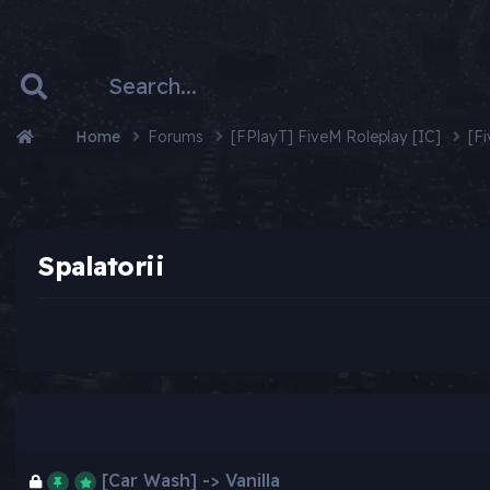
Home
Forums
[FPlayT] FiveM Roleplay [IC]
[F
Spalatorii
[Car Wash] -> Vanilla