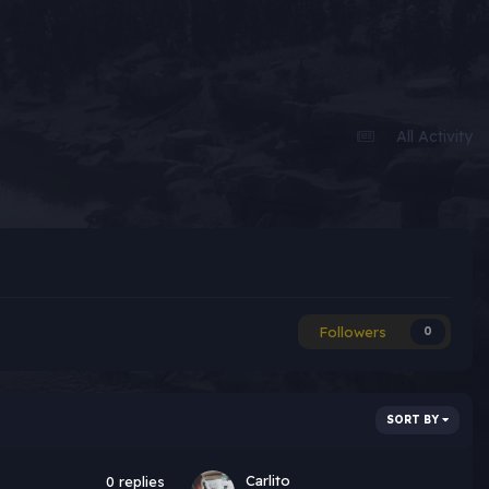
All Activity
Followers
0
SORT BY
Carlito
0
replies