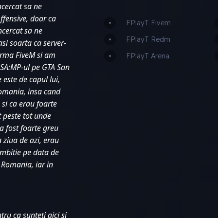
ncercat sa ne 
fensive, doar ca 
FPlayT Fivem
cercat sa ne 
FPlayT Redm
si soarta ca server-
orma FiveM si am 
FPlayT Arena
 SA:MP-ul pe GTA San 
este de capul lui, 
Romania, insa cand 
si ca erau foarte 
 peste tot unde 
 fost foarte greu 
 ziua de azi, erau 
mbitie pe data de 
Romania, iar in 
u ca sunteti aici si 