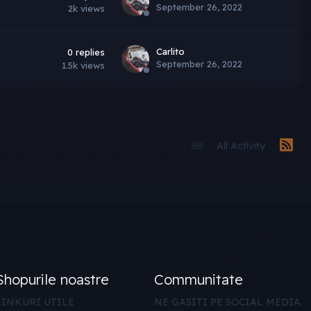
September 26, 2022
2k
views
Carlito
0
replies
September 26, 2022
1.5k
views
All Activity
Shopurile noastre
Communitate
LINKURI UTILE
NE GASITI PE SOCIAL MEDIA