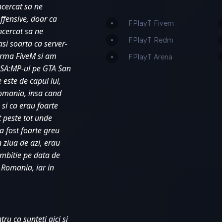
ncercat sa ne 
fensive, doar ca 
FPlayT Fivem
cercat sa ne 
FPlayT Redm
si soarta ca server-
orma FiveM si am 
FPlayT Arena
 SA:MP-ul pe GTA San 
este de capul lui, 
Romania, insa cand 
si ca erau foarte 
 peste tot unde 
 fost foarte greu 
 ziua de azi, erau 
mbitie pe data de 
Romania, iar in 
u ca sunteti aici si 