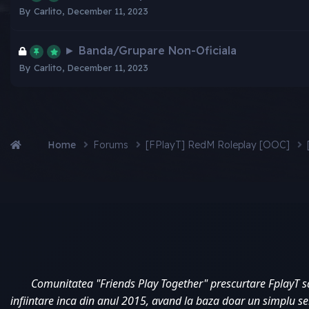
By
Carlito
,
December 11, 2023
► Banda/Grupare Non-Oficiala
By
Carlito
,
December 11, 2023
Home
Forums
[FPlayT] RedM Roleplay [OOC]
Comunitatea "Friends Play Together" prescurtare FplayT s
infiintare inca din anul 2015, avand la baza doar un simplu s