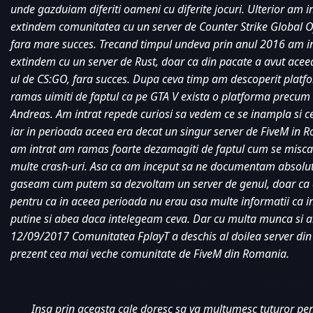
unde gazduiam diferiti oameni cu diferite jocuri. Ulterior am i
extindem comunitatea cu un server de Counter Strike Global Of
fara mare succes. Trecand timpul undeva prin anul 2016 am in
extindem cu un server de Rust, doar ca din pacate a avut aceea
ul de CS:GO, fara succes. Dupa ceva timp am descoperit platf
ramas uimiti de faptul ca pe GTA V exista o platforma precum
Andreas. Am intrat repede curiosi sa vedem ce se inampla si ce 
iar in perioada aceea era decat un singur server de FiveM in 
am intrat am ramas foarte dezamagiti de faptul cum se misca 
multe crash-uri. Asa ca am inceput sa ne documentam absolut
gaseam cum putem sa dezvoltam un server de genul, doar ca a
pentru ca in aceea perioada nu erau asa multe informatii ca in
putine si abea daca intelegeam ceva. Dar cu multa munca si a
12/09/2017 Comunitatea FplayT a deschis al doilea server din 
prezent cea mai veche comunitate de FiveM din Romania. 
Insa prin aceasta cale doresc sa va multumesc tuturor pentr