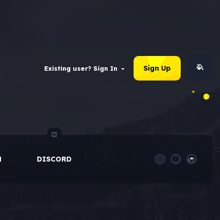
Sign Up
Existing user? Sign In
M
DISCORD