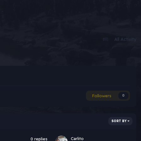
All Activity
Followers
0
SORT BY
Carlito
0
replies