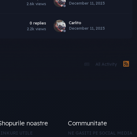
December 11, 2023
2.6k
views
Carlito
0
replies
December 11, 2023
2.2k
views
All Activity
Shopurile noastre
Communitate
LINKURI UTILE
NE GASITI PE SOCIAL MEDIA