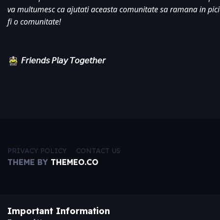
va multumesc ca ajutati aceasta comunitate sa ramana in pici
fi o comunitate!
𝘍𝘳𝘪𝘦𝘯𝘥𝘴 𝘗𝘭𝘢𝘺 𝘛𝘰𝘨𝘦𝘵𝘩𝘦𝘳
PRIVACY POLICY
CONTACT US
THEME BY
THEMEO.CO
Important Information