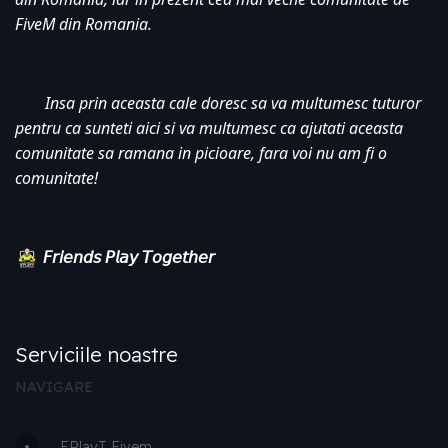
FiveM din Romania. 
Insa prin aceasta cale doresc sa va multumesc tuturor 
pentru ca sunteti aici si va multumesc ca ajutati aceasta 
comunitate sa ramana in picioare, fara voi nu am fi o 
comunitate!
𝘍𝘳𝘪𝘦𝘯𝘥𝘴 𝘗𝘭𝘢𝘺 𝘛𝘰𝘨𝘦𝘵𝘩𝘦𝘳
Serviciile noastre
NAVIGARE
FPlayT Fivem