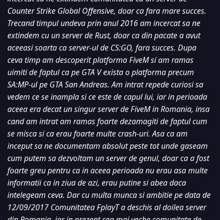
Counter Strike Global Offensive, doar ca fara mare succes. 
Trecand timpul undeva prin anul 2016 am incercat sa ne 
extindem cu un server de Rust, doar ca din pacate a avut 
aceeasi soarta ca server-ul de CS:GO, fara succes. Dupa 
ceva timp am descoperit platforma FiveM si am ramas 
uimiti de faptul ca pe GTA V exista o platforma precum 
SA:MP-ul pe GTA San Andreas. Am intrat repede curiosi sa 
vedem ce se inampla si ce este de capul lui, iar in perioada 
aceea era decat un singur server de FiveM in Romania, insa 
cand am intrat am ramas foarte dezamagiti de faptul cum 
se misca si ca erau foarte multe crash-uri. Asa ca am 
inceput sa ne documentam absolut peste tot unde gaseam 
cum putem sa dezvoltam un server de genul, doar ca a fost 
foarte greu pentru ca in aceea perioada nu erau asa multe 
informatii ca in ziua de azi, erau putine si abea daca 
intelegeam ceva. Dar cu multa munca si ambitie pe data de 
12/09/2017 Comunitatea FplayT a deschis al doilea server 
din Romania, iar in prezent cea mai veche comunitate de 