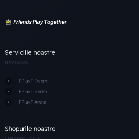
𝘍𝘳𝘪𝘦𝘯𝘥𝘴 𝘗𝘭𝘢𝘺 𝘛𝘰𝘨𝘦𝘵𝘩𝘦𝘳
Serviciile noastre
NAVIGARE
FPlayT Fivem
FPlayT Redm
FPlayT Arena
Shopurile noastre
LINKURI UTILE