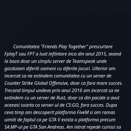
Comunitatea "Friends Play Together" prescurtare 
FplayT sau FPT a luat infiintare inca din anul 2015, avand 
la baza doar un simplu server de Teamspeak unde 
gazduiam diferiti oameni cu diferite jocuri. Ulterior am 
incercat sa ne extindem comunitatea cu un server de 
Counter Strike Global Offensive, doar ca fara mare succes. 
Trecand timpul undeva prin anul 2016 am incercat sa ne 
extindem cu un server de Rust, doar ca din pacate a avut 
aceeasi soarta ca server-ul de CS:GO, fara succes. Dupa 
ceva timp am descoperit platforma FiveM si am ramas 
uimiti de faptul ca pe GTA V exista o platforma precum 
SA:MP-ul pe GTA San Andreas. Am intrat repede curiosi sa 