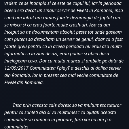
vedem ce se inampla si ce este de capul lui, iar in perioada 
aceea era decat un singur server de FiveM in Romania, insa 
cand am intrat am ramas foarte dezamagiti de faptul cum 
se misca si ca erau foarte multe crash-uri. Asa ca am 
inceput sa ne documentam absolut peste tot unde gaseam 
cum putem sa dezvoltam un server de genul, doar ca a fost 
foarte greu pentru ca in aceea perioada nu erau asa multe 
informatii ca in ziua de azi, erau putine si abea daca 
intelegeam ceva. Dar cu multa munca si ambitie pe data de 
12/09/2017 Comunitatea FplayT a deschis al doilea server 
din Romania, iar in prezent cea mai veche comunitate de 
FiveM din Romania. 
Insa prin aceasta cale doresc sa va multumesc tuturor 
pentru ca sunteti aici si va multumesc ca ajutati aceasta 
comunitate sa ramana in picioare, fara voi nu am fi o 
comunitate!