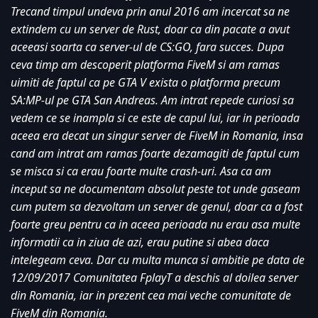
Trecand timpul undeva prin anul 2016 am incercat sa ne 
extindem cu un server de Rust, doar ca din pacate a avut 
aceeasi soarta ca server-ul de CS:GO, fara succes. Dupa 
ceva timp am descoperit platforma FiveM si am ramas 
uimiti de faptul ca pe GTA V exista o platforma precum 
SA:MP-ul pe GTA San Andreas. Am intrat repede curiosi sa 
vedem ce se inampla si ce este de capul lui, iar in perioada 
aceea era decat un singur server de FiveM in Romania, insa 
cand am intrat am ramas foarte dezamagiti de faptul cum 
se misca si ca erau foarte multe crash-uri. Asa ca am 
inceput sa ne documentam absolut peste tot unde gaseam 
cum putem sa dezvoltam un server de genul, doar ca a fost 
foarte greu pentru ca in aceea perioada nu erau asa multe 
informatii ca in ziua de azi, erau putine si abea daca 
intelegeam ceva. Dar cu multa munca si ambitie pe data de 
12/09/2017 Comunitatea FplayT a deschis al doilea server 
din Romania, iar in prezent cea mai veche comunitate de 
FiveM din Romania. 