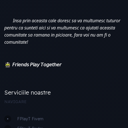
Insa prin aceasta cale doresc sa va multumesc tuturor 
pentru ca sunteti aici si va multumesc ca ajutati aceasta 
comunitate sa ramana in picioare, fara voi nu am fi o 
comunitate!
𝘍𝘳𝘪𝘦𝘯𝘥𝘴 𝘗𝘭𝘢𝘺 𝘛𝘰𝘨𝘦𝘵𝘩𝘦𝘳
Serviciile noastre
NAVIGARE
FPlayT Fivem